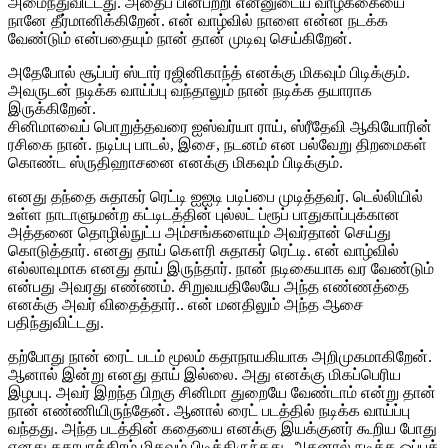
அமைந்துவிட்டது. அதைப் பின்பற்றி என்னுடைய வாழ்க்கையை
நானே தீர்மானிக்கிறேன். என் வாழ்வில் நாளை என்ன நடக்க
வேண்டும் என்பதையும் நான் தான் முடிவு செய்கிறேன்.
அதேபோல் சூப்பர் ஸ்டார் ரஜினிகாந்த் எனக்கு மிகவும் பிடிக்கும்.
அவருடன் நடிக்க வாய்ப்பு வந்தாலும் நான் நடிக்க தயாராக
இருக்கிறேன்.
சினிமாவைப் பொறுத்தவரை ஐஸ்வர்யா ராய், ஸ்ரீதேவி ஆகியோரின்
ரசிகை நான். நடிப்பு பாடல், இசை, நடனம் என பல்வேறு திறமைகள்
கொண்ட ஸ்ருதிஹாசனை எனக்கு மிகவும் பிடிக்கும்.
எனது தந்தை சுதாகர் ரெட்டி ஐஐடி படிப்பை முடித்தவர். டெல்லியில்
உள்ள நாடாளுமன்ற கட்டிடத்தின் புல்லட் ப்ரூப் பாதுகாப்புக்கான
அத்தனை தொழில்நுட்ப அம்சங்களையும் அவர்தான் செய்து
கொடுத்தார். எனது தாய் கௌரி சுதாகர் ரெட்டி. என் வாழ்வில்
எல்லாவுமாக எனது தாய் இருந்தார். நான் நடிகையாக வர வேண்டும்
என்பது அவரது எண்ணம். சிறுவயதிலேயே அந்த எண்ணத்தை
எனக்கு அவர் விதைத்தார்.. என் மனதிலும் அந்த ஆசை
பதிந்துவிட்டது.
தற்போது நான் ரைட் படம் மூலம் கதாநாயகியாக அறிமுகமாகிறேன்.
ஆனால் இன்று எனது தாய் இல்லை. அது எனக்கு மிகப்பெரிய
இழபபு. அவர் இறந்த பிறகு சினிமா துறையே வேண்டாம் என்று தான்
நான் எண்ணியிருந்தேன். ஆனால் ரைட் படத்தில் நடிக்க வாய்ப்பு
வந்தது. அந்த படத்தின் கதையை எனக்கு இயக்குனர் கூறிய போது
எனது கதாபாத்திரம் மிகவும் பிடித்திருந்தது. அதனால் நடிக்க ஒப்புக்