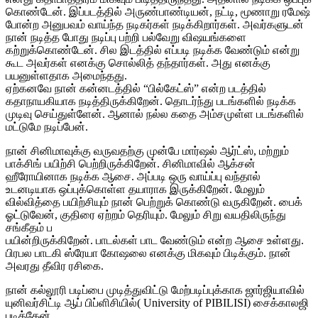
கொண்டேன். இப்படத்தில் அருண்பாண்டியன், நட்டி, மூணாறு ரமேஷ்
போன்ற அனுபவம் வாய்ந்த நடிகர்கள் நடிக்கிறார்கள். அவர்களுடன்
நான் நடித்த போது நடிப்பு பற்றி பல்வேறு விஷயங்களை
கற்றுக்கொண்டேன். சில இடத்தில் எப்படி நடிக்க வேண்டும் என்று
கூட அவர்கள் எனக்கு சொல்லித் தந்தார்கள். அது எனக்கு
பயனுள்ளதாக அமைந்தது.
ஏற்கனவே நான் கன்னடத்தில் “பில்கேட்ஸ்” என்ற படத்தில்
கதாநாயகியாக நடித்திருக்கிறேன். தொடர்ந்து படங்களில் நடிக்க
முடிவு செய்துள்ளேன். ஆனால் நல்ல கதை அம்சமுள்ள படங்களில்
மட்டுமே நடிப்பேன்.
நான் சினிமாவுக்கு வருவதற்கு முன்பே மார்ஷல் ஆர்ட்ஸ், மற்றும்
பாக்சிங் பயிற்சி பெற்றிருக்கிறேன். சினிமாவில் ஆக்சன்
ஹீரோயினாக நடிக்க ஆசை. அப்படி ஒரு வாய்ப்பு வந்தால்
உடனடியாக ஒப்புக்கொள்ள தயாராக இருக்கிறேன். மேலும்
வில்வித்தை பயிற்சியும் நான் பெற்றுக் கொண்டு வருகிறேன். பைக்
ஓட்டுவேன், குதிரை ஏற்றம் தெரியும். மேலும் சிறு வயதிலிருந்து
சங்கீதம் ப
பயின்றிருக்கிறேன். பாடல்கள் பாட வேண்டும் என்ற ஆசை உள்ளது.
பிரபல பாடகி ஸ்ரேயா கோஷலை எனக்கு மிகவும் பிடிக்கும். நான்
அவரது தீவிர ரசிகை.
நான் கல்லூரி படிப்பை முடித்துவிட்டு மேற்படிப்புக்காக ஜார்ஜியாவில்
யுனிவர்சிட்டி ஆப் பிப்ளிசியில்( University of PIBILISI) சைக்காலஜி
படித்தேன்.