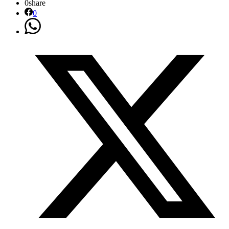
0
share
0