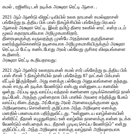
கமல் , ரஜினியு டன் நடிக்க அக்ஷரா ரெட்டி ஆசை. .
2021 ஆம் ஆண்டு விஜய் டிவியில் உலக நாயகன் கமல்ஹாசன்
பங்கேற்று நடத்திய பிக் பாஸ் நிகழ்ச்சியில் பங்கேற்று பிரபலம்
ஆனவர் அக்ஷரா ரெட்டி. இவர் தமிழ் திரை உலகில் ரைட் என்ற படம்
மூலம் கதாநாயகியாக அறிமுகமாகிறார்.
திரையுலகுக்கு வருவதற்கு முன்பே அதற்கான தகுதிகளை
வளர்த்துக்கொண்டு நடிகையாக அறிமுகமாகியிருக்கும் அக்ஷரா
ரெட்டிடம் பேட்டி கண்டபோது அவர் பல்வேறு ருசிகர விஷயங்களை
கூறினார்.
அக்ஷரா ரெட்டி கூறியதாவது:
2021 ஆம் ஆண்டு உலகநாயகன் கமல் சார் பங்கேற்று நடத்திய பிக்
பாஸ் சீசன் 5 நிகழ்ச்சியில் நான் பங்கேற்று 87 நாட்கள் பிக்பாஸ்
வீட்டில் இருந்தேன். அது எனக்கு பல்வேறு அனுபவங்களை தந்தது.
கமல் சாருடன் நடிக்க வேண்டும் என்பது என்னுடைய கனவில்
ஒன்று. அப்படி ஒரு வாய்ப்பு வந்தால் கண்ணை மூடிக்கொண்டு நான்
நடிப்பேன். அதற்கு முன்னதாக பிக் பாஸில் அவரை சந்தித்து பேசும்
வாய்ப்பு கிடைத்தது. அப்போது அவர் அனைவருக்குமான ஒரு
அறிவுரையை சொன்னார் குறிப்பாக அந்த அறிவுரை எனக்கு
மனதில் பசுமையாக பதிந்துவிட்டது. “உன்னுடைய வாழ்க்கையின்
ஸ்கிரிப்ட் நீதான் எழுதுகிறாய் உன் வாழ்வில் நாளைக்கு என்ன நடக்க
வேண்டும் என்பதைக் கூட நீதான் முடிவு செய்ய வேண்டும்” என்று
குறிப்பிட்டார். அந்த அறிவுரை எனக்கு வாழ்நாள் அறிவுரையாக