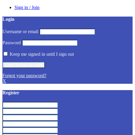
Sign in / Join
Login
Username or email
Password
Keep me signed in until I sign out
Forgot your password?
X
Register