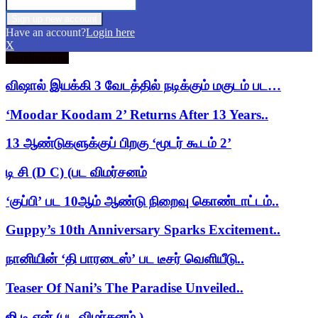
Have an account?
Login here
X
Trending now
விஷால் இயக்கி 3 வேடத்தில் நடிக்கும் மகுடம் பட…
‘Moodar Koodam 2’ Returns After 13 Years..
13 ஆண்டுகளுக்குப் பிறகு ‘மூடர் கூடம் 2’
டி சி (D C) (பட விமர்சனம்
‘குப்பி’ பட 10ஆம் ஆண்டு நிறைவு கொண்டாட்டம்..
Guppy’s 10th Anniversary Sparks Excitement..
நானியின் ‘தி பாரடைஸ்’ பட டீசர் வெளியீடு..
Teaser Of Nani’s The Paradise Unveiled..
ஜி டி என் (பட விமர்சனம் )