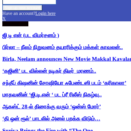
Have an account?
Login here
X
Trending now
ஜி டி என் (பட விமர்சனம் )
பிர்லா – நீலம் நிறுவனம் தயாரிக்கும் மக்கள் காவலன்..
Birla, Neelam announces New Movie Makkal Kaval
‘கஜினி’ பட வில்லன் நடிகர் திடீர் மரணம்..
சந்தீப் கிஷனின் சோஷியோ ஃபேண்டஸி படம் ‘கரிகாலா’
மாதவனின் ‘ஜி.டி.என் ‘ பட ப்ரீ ரிலீஸ் நிகழ்வு..
ஆகஸ்ட் 28-ல் திரைக்கு வரும் ‘ஒன்ஸ் மோர்’
‘தி ஒன் ரூல்’ பாடலில் அனல் பறக்க விடும்…
Suriya Brings the Fire with “The One…