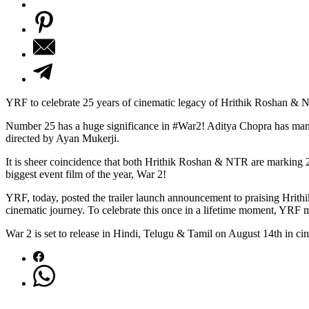
YRF to celebrate 25 years of cinematic legacy of Hrithik Roshan &
Number 25 has a huge significance in #War2! Aditya Chopra has man
directed by Ayan Mukerji.
It is sheer coincidence that both Hrithik Roshan & NTR are marking 25
biggest event film of the year, War 2!
YRF, today, posted the trailer launch announcement to praising Hrith
cinematic journey. To celebrate this once in a lifetime moment, YRF 
War 2 is set to release in Hindi, Telugu & Tamil on August 14th in ci