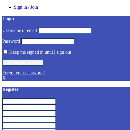
Sign in / Join
Login
Username or email
Password
Keep me signed in until I sign out
Forgot your password?
X
Register