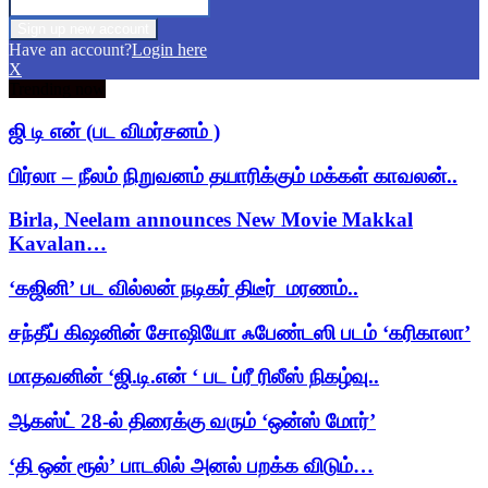
Have an account?
Login here
X
Trending now
ஜி டி என் (பட விமர்சனம் )
பிர்லா – நீலம் நிறுவனம் தயாரிக்கும் மக்கள் காவலன்..
Birla, Neelam announces New Movie Makkal
Kavalan…
‘கஜினி’ பட வில்லன் நடிகர் திடீர் மரணம்..
சந்தீப் கிஷனின் சோஷியோ ஃபேண்டஸி படம் ‘கரிகாலா’
மாதவனின் ‘ஜி.டி.என் ‘ பட ப்ரீ ரிலீஸ் நிகழ்வு..
ஆகஸ்ட் 28-ல் திரைக்கு வரும் ‘ஒன்ஸ் மோர்’
‘தி ஒன் ரூல்’ பாடலில் அனல் பறக்க விடும்…