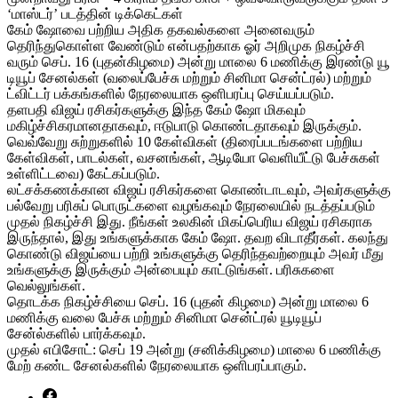
‘மாஸ்டர்’ படத்தின் டிக்கெட்கள்
கேம் ஷோவை பற்றிய அதிக தகவல்களை அனைவரும்
தெரிந்துகொள்ள வேண்டும் என்பதற்காக ஓர் அறிமுக நிகழ்ச்சி
வரும் செப். 16 (புதன்கிழமை) அன்று மாலை 6 மணிக்கு இரண்டு யூ
டியூப் சேனல்கள் (வலைப்பேச்சு மற்றும் சினிமா சென்ட்ரல்) மற்றும்
ட்விட்டர் பக்கங்களில் நேரலையாக ஒளிபரப்பு செய்யப்படும்.
தளபதி விஜய் ரசிகர்களுக்கு இந்த கேம் ஷோ மிகவும்
மகிழ்ச்சிகரமானதாகவும், ஈடுபாடு கொண்டதாகவும் இருக்கும்.
வெவ்வேறு சுற்றுகளில் 10 கேள்விகள் (திரைப்படங்களை பற்றிய
கேள்விகள், பாடல்கள், வசனங்கள், ஆடியோ வெளியீட்டு பேச்சுகள்
உள்ளிட்டவை) கேட்கப்படும்.
லட்சக்கணக்கான விஜய் ரசிகர்களை கொண்டாடவும், அவர்களுக்கு
பல்வேறு பரிசுப் பொருட்களை வழங்கவும் நேரலையில் நடத்தப்படும்
முதல் நிகழ்ச்சி இது. நீங்கள் உலகின் மிகப்பெரிய விஜய் ரசிகராக
இருந்தால், இது உங்களுக்காக கேம் ஷோ. தவற விடாதீர்கள். கலந்து
கொண்டு விஜய்யை பற்றி உங்களுக்கு தெரிந்தவற்றையும் அவர் மீது
உங்களுக்கு இருக்கும் அன்பையும் காட்டுங்கள். பரிசுகளை
வெல்லுங்கள்.
தொடக்க நிகழ்ச்சியை செப். 16 (புதன் கிழமை) அன்று மாலை 6
மணிக்கு வலை பேச்சு மற்றும் சினிமா சென்ட்ரல் யூடியூப்
சேன்ல்களில் பார்க்கவும்.
முதல் எபிசோட்: செப் 19 அன்று (சனிக்கிழமை) மாலை 6 மணிக்கு
மேற் கண்ட சேனல்களில் நேரலையாக ஒளிபரப்பாகும்.