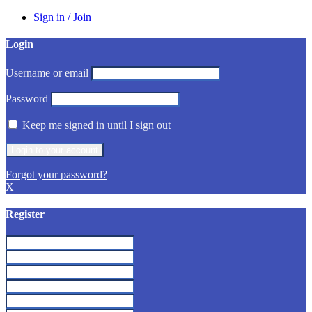
Sign in / Join
Login
Username or email
Password
Keep me signed in until I sign out
Forgot your password?
X
Register