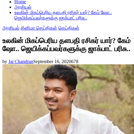
Home
அரசியல்
உலகின் மிகப்பெரிய தளபதி ரசிகர் யார்? கேம் ஷோ..
ஜெயிக்கப்பவர்களுக்கு ஜாக்பாட் பரிசு..
அரசியல்
சினிமா செய்திகள்
செய்திகள்
உலகின் மிகப்பெரிய தளபதி ரசிகர் யார்? கேம்
ஷோ.. ஜெயிக்கப்பவர்களுக்கு ஜாக்பாட் பரிசு..
by
Jai Chandran
September 16, 2020
678