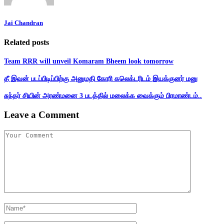
Jai Chandran
Related posts
Team RRR will unveil Komaram Bheem look tomorrow
தீ இவன் படப்பிடிப்பிற்கு அனுமதி கோரி கலெக்டரிடம் இயக்குனர் மனு
சுந்தர் சியின் அரண்மனை 3 படத்தில் மலைக்க வைக்கும் பிரமாண்டம்..
Leave a Comment