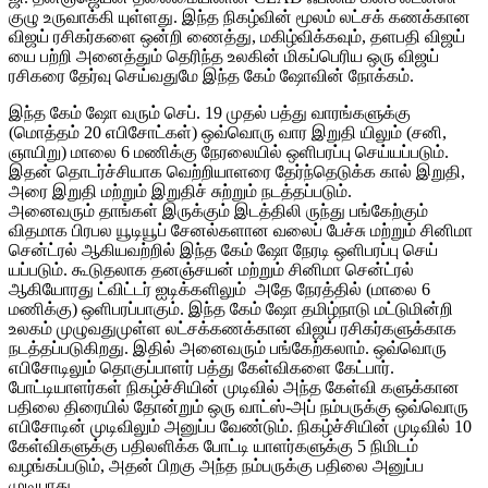
குழு உருவாக்கி யுள்ளது. இந்த நிகழ்வின் மூலம் லட்சக் கணக்கான
விஜய் ரசிகர்களை ஒன்றி ணைத்து, மகிழ்விக்கவும், தளபதி விஜய்
யை பற்றி அனைத்தும் தெரிந்த உலகின் மிகப்பெரிய ஒரு விஜய்
ரசிகரை தேர்வு செய்வதுமே இந்த கேம் ஷோவின் நோக்கம்.
இந்த கேம் ஷோ வரும் செப். 19 முதல் பத்து வாரங்களுக்கு
(மொத்தம் 20 எபிசோட்கள்) ஒவ்வொரு வார இறுதி யிலும் (சனி,
ஞாயிறு) மாலை 6 மணிக்கு நேரலையில் ஒளிபரப்பு செய்யப்படும்.
இதன் தொடர்ச்சியாக வெற்றியாளரை தேர்ந்தெடுக்க கால் இறுதி,
அரை இறுதி மற்றும் இறுதிச் சுற்றும் நடத்தப்படும்.
அனைவரும் தாங்கள் இருக்கும் இடத்திலி ருந்து பங்கேற்கும்
விதமாக பிரபல யூடியூப் சேனல்களான வலைப் பேச்சு மற்றும் சினிமா
சென்ட்ரல் ஆகியவற்றில் இந்த கேம் ஷோ நேரடி ஒளிபரப்பு செய்
யப்படும். கூடுதலாக தனஞ்சயன் மற்றும் சினிமா சென்ட்ரல்
ஆகியோரது ட்விட்டர் ஐடிக்களிலும் அதே நேரத்தில் (மாலை 6
மணிக்கு) ஒளிபரப்பாகும். இந்த கேம் ஷோ தமிழ்நாடு மட்டுமின்றி
உலகம் முழுவதுமுள்ள லட்சக்கணக்கான விஜய் ரசிகர்களுக்காக
நடத்தப்படுகிறது. இதில் அனைவரும் பங்கேற்கலாம். ஒவ்வொரு
எபிசோடிலும் தொகுப்பாளர் பத்து கேள்விகளை கேட்பார்.
போட்டியாளர்கள் நிகழ்ச்சியின் முடிவில் அந்த கேள்வி களுக்கான
பதிலை திரையில் தோன்றும் ஒரு வாட்ஸ்-அப் நம்பருக்கு ஒவ்வொரு
எபிசோடின் முடிவிலும் அனுப்ப வேண்டும். நிகழ்ச்சியின் முடிவில் 10
கேள்விகளுக்கு பதிலளிக்க போட்டி யாளர்களுக்கு 5 நிமிடம்
வழங்கப்படும், அதன் பிறகு அந்த நம்பருக்கு பதிலை அனுப்ப
முடியாது.