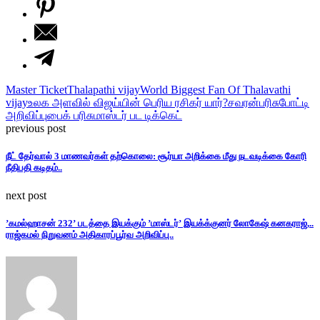
Master Ticket
Thalapathi vijay
World Biggest Fan Of Thalavathi
vijay
உலக அளவில் விஜய்யின் பெரிய ரசிகர் யார்?
சவரன்
பரிசுபோட்டி
அறிவிப்பு
பைக் பரிசு
மாஸ்டர் பட டிக்கெட்
previous post
நீட் தேர்வால் 3 மாணவர்கள் தற்கொலை: சூர்யா அறிக்கை மீது நடவடிக்கை கோரி
நீதிபதி கடிதம்..
next post
’கமல்ஹாசன் 232’ படத்தை இயக்கும் ’மாஸ்டர்’ இயக்க்குனர் லோகேஷ் கனகராஜ்,..
ராஜ்கமல் நிறுவனம் அதிகாரப்பூர்வ அறிவிப்பு..