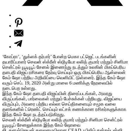
‘கோப்ரா’, ‘துக்ளக் தர்பார்’ போன்ற மெகா பட்ஜெட் படங்களின்
தயாரிப்பாளர் செவன் ஸ்க்ரீன் ஸ்டூடியோ லலித் குமார் மற்றும் சினிமா
சென்ட்ரல் யூடியூப் சேனல் இணைந்து நடத்தும் உலகின் மிகப்பெரிய
தளபதி விஜய் ரசிகரை தேர்வு செய்யும் ஒரு மிகப்பெரிய ஆன்லைன்
கேம் ஷோ பற்றிய அறிவிப்பை வெளியிட் டுள்ளனர். இந்த கேம் ஷோ
வரும் செப். 19, 2020 அன்று மாலை 6 மணிக்கு நேரலையில்
நடைபெற உள்ளது.
இந்த கேம் ஷோ தளபதி விஜய்யின் திரைப்படங்கள், அவரது
விருப்பங்கள், பார்வைகள் மற்றும் பேச்சுக்கள் பற்றியது. விஜய்யை
விரும்பும், அவரை பற்றிய எல்லா செய்திகளையும் சமூக வலை
தளங்களில் ட்ரெண்ட் செய்யும் லட்சக் கணக்கான ரசிகர்களுக்காக
இந்த கேம் ஷோ நடத்தப்படுகிறது.
செவன் ஸ்க்ரீன் ஸ்டூடியோ லலித் குமார் மற்றும் சினிமா சென்ட்ரல்
யூடியூப் சேனலுக்காக இந்த கேம் ஷோவை
ஜி. தனஞ்ஜெயன் தலைமையிலான CEAD ஃபிலிம் கன்சல்டன்ஸி