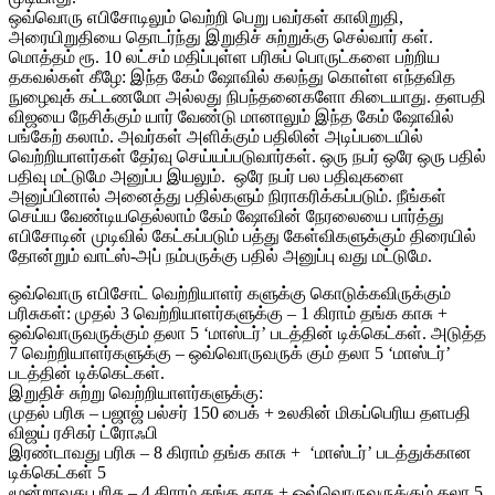
ஒவ்வொரு எபிசோடிலும் வெற்றி பெறு பவர்கள் காலிறுதி,
அரையிறுதியை தொடர்ந்து இறுதிச் சுற்றுக்கு செல்வார் கள்.
மொத்தம் ரூ. 10 லட்சம் மதிப்புள்ள பரிசுப் பொருட்களை பற்றிய
தகவல்கள் கீழே: இந்த கேம் ஷோவில் கலந்து கொள்ள எந்தவித
நுழைவுக் கட்டணமோ அல்லது நிபந்தனைகளோ கிடையாது. தளபதி
விஜயை நேசிக்கும் யார் வேண்டு மானாலும் இந்த கேம் ஷோவில்
பங்கேற் கலாம். அவர்கள் அளிக்கும் பதிலின் அடிப்படையில்
வெற்றியாளர்கள் தேர்வு செய்யப்படுவார்கள். ஒரு நபர் ஒரே ஒரு பதில்
பதிவு மட்டுமே அனுப்ப இயலும். ஒரே நபர் பல பதிவுகளை
அனுப்பினால் அனைத்து பதில்களும் நிராகரிக்கப்படும். நீங்கள்
செய்ய வேண்டியதெல்லாம் கேம் ஷோவின் நேரலையை பார்த்து
எபிசோடின் முடிவில் கேட்கப்படும் பத்து கேள்விகளுக்கும் திரையில்
தோன்றும் வாட்ஸ்-அப் நம்பருக்கு பதில் அனுப்பு வது மட்டுமே.
ஒவ்வொரு எபிசோட் வெற்றியாளர் களுக்கு கொடுக்கவிருக்கும்
பரிசுகள்: முதல் 3 வெற்றியாளர்களுக்கு – 1 கிராம் தங்க காசு +
ஒவ்வொருவருக்கும் தலா 5 ‘மாஸ்டர்’ படத்தின் டிக்கெட்கள். அடுத்த
7 வெற்றியாளர்களுக்கு – ஒவ்வொருவருக் கும் தலா 5 ‘மாஸ்டர்’
படத்தின் டிக்கெட்கள்.
இறுதிச் சுற்று வெற்றியாளர்களுக்கு:
முதல் பரிசு – பஜாஜ் பல்சர் 150 பைக் + உலகின் மிகப்பெரிய தளபதி
விஜய் ரசிகர் ட்ரோஃபி
இரண்டாவது பரிசு – 8 கிராம் தங்க காசு + ‘மாஸ்டர்’ படத்துக்கான
டிக்கெட்கள் 5
மூன்றாவது பரிசு – 4 கிராம் தங்க காசு + ஒவ்வொருவருக்கும் தலா 5