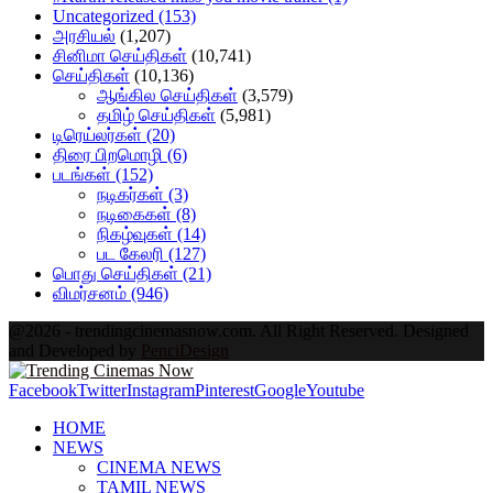
Uncategorized
(153)
அரசியல்
(1,207)
சினிமா செய்திகள்
(10,741)
செய்திகள்
(10,136)
ஆங்கில செய்திகள்
(3,579)
தமிழ் செய்திகள்
(5,981)
டிரெய்லர்கள்
(20)
திரை பிறமொழி
(6)
படங்கள்
(152)
நடிகர்கள்
(3)
நடிகைகள்
(8)
நிகழ்வுகள்
(14)
பட கேலரி
(127)
பொது செய்திகள்
(21)
விமர்சனம்
(946)
@2026 - trendingcinemasnow.com. All Right Reserved. Designed
and Developed by
PenciDesign
Facebook
Twitter
Instagram
Pinterest
Google
Youtube
HOME
NEWS
CINEMA NEWS
TAMIL NEWS