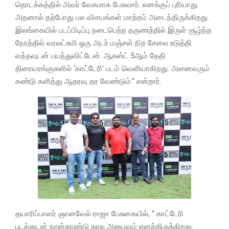
தொடக்கத்தில் அவர் வேகமாக பேசுவார். எனக்குப் புரியாது.
அதனால் தற்போது பல விசயங்கள் மாற்றம் அடைந்திருக்கிறது.
இலங்கையில் படப்பிடிப்பு நடைபெற்ற தருணத்தில் இருள் சூழ்ந்த
நேரத்தில் வரலட்சுமி ஒரு அடர் மஞ்சள் நிற சேலை உடுத்தி
வந்தவுடன் பயந்துவிட்டேன். ஆகஸ்ட் 5ஆம் தேதி
திரையரங்குகளில் ‘காட்டேரி’ படம் வெளியாகிறது. அனைவரும்
கண்டு களித்து ஆதரவு தர வேண்டும்.” என்றார்.
தயாரிப்பாளர் ஞானவேல் ராஜா பேசுகையில், ” காட்டேரி
படத்துடன் நான்காண்டு கால அனுபவம் எனக்கிருக்கிறது.