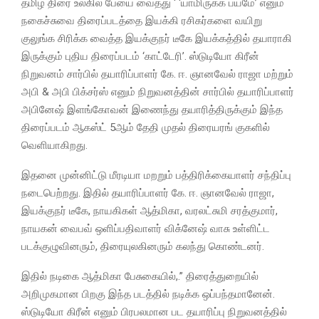
தமிழ் திரை உலகில் பேயை வைத்து ‘ ‘யாமிருக்க பயமே’ எனும்
நகைச்சுவை திரைப்படத்தை இயக்கி ரசிகர்களை வயிறு
குலுங்க சிரிக்க வைத்த இயக்குநர் டீகே இயக்கத்தில் தயாராகி
இருக்கும் புதிய திரைப்படம் ‘காட்டேரி’. ஸ்டுடியோ கிரீன்
நிறுவனம் சார்பில் தயாரிப்பாளர் கே. ஈ. ஞானவேல் ராஜா மற்றும்
அபி & அபி பிக்சர்ஸ் எனும் நிறுவனத்தின் சார்பில் தயாரிப்பாளர்
அபினேஷ் இளங்கோவன் இணைந்து தயாரித்திருக்கும் இந்த
திரைப்படம் ஆகஸ்ட் 5ஆம் தேதி முதல் திரையரங் குகளில்
வெளியாகிறது.
இதனை முன்னிட்டு மீரடியா மறறும் பத்திரிக்கையாளர் சந்திப்பு
நடைபெற்றது. இதில் தயாரிப்பாளர் கே. ஈ. ஞானவேல் ராஜா,
இயக்குநர் டீகே, நாயகிகள் ஆத்மிகா, வரலட்சுமி சரத்குமார்,
நாயகன் வைபவ் ஒளிப்பதிவாளர் விக்னேஷ் வாசு உள்ளிட்ட
படக்குழுவினரும், திரையுலகினரும் கலந்து கொண்டனர்.
இதில் நடிகை ஆத்மிகா பேசுகையில்,.” திரைத்துறையில்
அறிமுகமான பிறகு இந்த படத்தில் நடிக்க ஒப்பந்தமானேன்.
ஸ்டுடியோ கிரீன் எனும் பிரபலமான பட தயாரிப்பு நிறுவனத்தில்