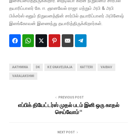
இசையமைத்திருக்கிறார். ஸ்டூடியோ கிரீன் நிறுவனம் சார்பில்
தயாரிப்பாளர் கே. ஈ. ஞானவேல் ராஜா மற்றும் அபி & அபி
பிக்சர்ஸ் எனும் நிறுவனத்தின் சார்பில் தயாரிப்பாளர் அபினேஷ்
இளங்கோவன் இணைந்து தயாரித்திருக்கிறார்கள்.
AATHMIKA
DK
K E GNAVELRAJA
KATTERI
VAIBAV
VARALAKSHMI
PREVIOUS POST
எப்பிக் தியேட்டர்ஸ் முதல் படம் இனி ஒரு காதல்
செய்வோம் “
NEXT POST