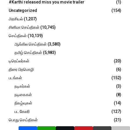
o
#Karthi released miss you movie trailer
(1)
r
R
Uncategorized
(154)
:
C
அரசியல்
(1,207)
சினிமா செய்திகள்
(10,745)
H
செய்திகள்
(10,139)
ஆங்கில செய்திகள்
(3,580)
தமிழ் செய்திகள்
(5,983)
டிரெய்லர்கள்
(20)
திரை பிறமொழி
(6)
படங்கள்
(152)
நடிகர்கள்
(3)
நடிகைகள்
(8)
நிகழ்வுகள்
(14)
பட கேலரி
(127)
பொது செய்திகள்
(21)
விமர்சனம்
(947)