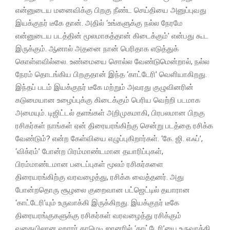
என்னுடைய மனைவிக்கு பிறகு நீண்ட செய்தியை அனுப்புவது
இயக்குநர் டீகே தான். அதில் ‘உங்களுக்கு நல்ல நேரமே
என்னுடைய படத்தின் மூலமாகத்தான் கிடைக்கும்’ என்பது கூட
இருக்கும். ஆனால் அதனை நான் பெரிதாக எடுத்துக்
கொள்ளவில்லை. உண்மையை சொல்ல வேண்டுமென்றால், நல்ல
நேரம் தொடங்கிய பிறகுதான் இந்த ‘காட்டேரி’ வெளியாகிறது.
இந்தப் படம் இயக்குநர் டீகே மற்றும் அவரது குழுவினரின்
கடுமையான உழைப்புக்கு கிடைக்கும் பெரிய வெற்றி படமாக
அமையும். டிஜிட்டல் தளங்கள் அறிமுகமாகி, பிரபலமான பிறகு
ரசிகர்கள் நாங்கள் ஏன் திரையரங்கிற்கு சென்று படத்தை ரசிக்க
வேண்டும்? என்ற கேள்வியை எழுப்புகிறார்கள். ‘கே. ஜி. எஃப்’,
‘விக்ரம்’ போன்ற பிரம்மாண்டமான தயாரிப்புகள்,
பிரம்மாண்டமான படைப்புகள் மூலம் ரசிகர்களை
திரையரங்கிற்கு வரவழைத்து, ரசிக்க வைத்தனர். அது
போன்றதொரு சூழலை குறைவான பட்ஜெட்டில் தயாரான
‘காட்டேரி’யும் உருவாக்கி இருக்கிறது. இயக்குநர் டீகே
திரையரங்குகளுக்கு ரசிகர்கள் வரவழைத்து ரசிக்கும்
வகையிலான ஹாரர் காமெடி ஜானரில் ‘காட்டேரி’யை உருவாக்கி