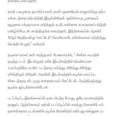
நிறைவு செய்தனர்.
நான் பலமுறை தயாரிப்பாளர் நான் ஞானவேல் ராஜாவிற்கு தர்ம
சங்கடத்தை ஏற்படுத்தி இருக்கிறேன். ஒவ்வொரு முறையும்
சூழலை பக்குவமாக எடுத்துக் கூறி, என்னை சமாதானப்படுத்தி
மகிழ்ச்சியுடன் காத்திருக்க வைத்தார். இந்நிலையில் ஆகஸ்ட்
5ஆம் தேதியன்று ‘காட்டேரி’ வெளியாகி, ரசிகர்களை சந்தித்து,
வெற்றி பெறும்.” என்றார்.
நடிகை வரலட்சுமி சரத்குமார் பேசுகையில், ” சின்ன வயதில்
நடித்த படம். இயக்குநர் டீகே இயக்கத்தில் வெளியான
‘யாமிருக்கே பயமே’ படத்தை பார்த்து, சிரித்து சிரித்து
ரசித்திருக் கிறேன் அவரின் இயக்கத்தில் நடிக்க வாய்ப்பு
கிடைத்தவுடன், முழு கதையையும் கேட்டேன், பிடித்திருந்தது.
நடிக்க ஒப்புக்கொண்டேன்.
படப்பிடிப்பு இலங்கையில் நடைபெற்ற போது, ஒரே வாகனத்தில்
நானும், ஆத்மிகாவும் தங்கி படப்பிடிப்பில் கலந்து கொண்டோம்.
நகைச்சுவை படங்களில் நடிக்க வேண்டும் என்பது என்னுடைய