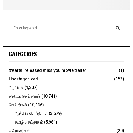
S
e
a
S
r
c
E
CATEGORIES
h
f
A
o
#Karthi released miss you movie trailer
(1)
r
R
Uncategorized
(153)
:
C
அரசியல்
(1,207)
சினிமா செய்திகள்
(10,741)
H
செய்திகள்
(10,136)
ஆங்கில செய்திகள்
(3,579)
தமிழ் செய்திகள்
(5,981)
டிரெய்லர்கள்
(20)