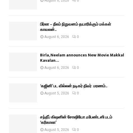
August 6, 2026
0
பிர்லா – நீலம் நிறுவனம் தயாரிக்கும் மக்கள்
காவலன்..
August 6, 2026
0
Birla, Neelam announces New Movie Makkal
Kavalan…
August 6, 2026
0
‘கஜினி’ பட வில்லன் நடிகர் திடீர் மரணம்..
August 5, 2026
0
சந்தீப் கிஷனின் சோஷியோ ஃபேண்டஸி படம்
‘கரிகாலா’
August 5, 2026
0