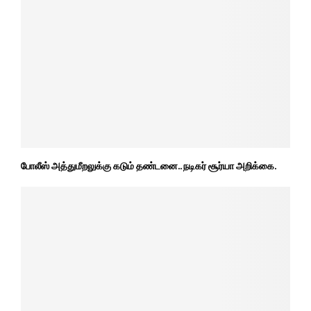
போலீஸ் அத்துமீறலுக்கு கடும் தண்டனை.. நடிகர் சூர்யா அறிக்கை.