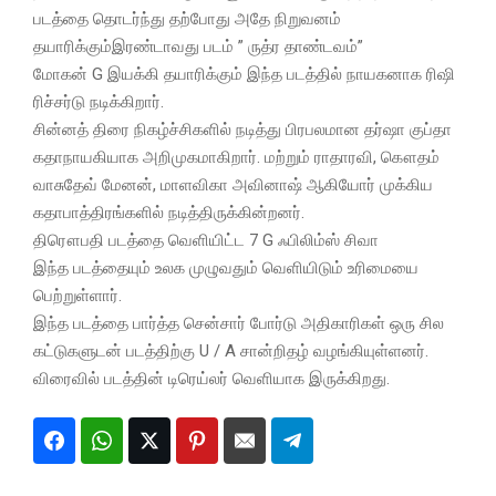
படத்தை தொடர்ந்து தற்போது அதே நிறுவனம்
தயாரிக்கும்இரண்டாவது படம் ” ருத்ர தாண்டவம்”
மோகன் G இயக்கி தயாரிக்கும் இந்த படத்தில் நாயகனாக ரிஷி
ரிச்சர்டு நடிக்கிறார்.
சின்னத் திரை நிகழ்ச்சிகளில் நடித்து பிரபலமான தர்ஷா குப்தா
கதாநாயகியாக அறிமுகமாகிறார். மற்றும் ராதாரவி, கௌதம்
வாசுதேவ் மேனன், மாளவிகா அவினாஷ் ஆகியோர் முக்கிய
கதாபாத்திரங்களில் நடித்திருக்கின்றனர்.
திரௌபதி படத்தை வெளியிட்ட 7 G ஃபிலிம்ஸ் சிவா
இந்த படத்தையும் உலக முழுவதும் வெளியிடும் உரிமையை
பெற்றுள்ளார்.
இந்த படத்தை பார்த்த சென்சார் போர்டு அதிகாரிகள் ஒரு சில
கட்டுகளுடன் படத்திற்கு U / A சான்றிதழ் வழங்கியுள்ளனர்.
விரைவில் படத்தின் டிரெய்லர் வெளியாக இருக்கிறது.