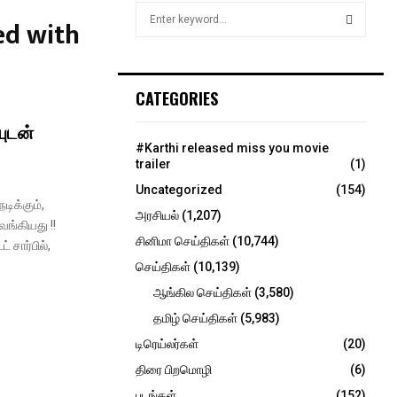
S
ed with
e
a
S
r
c
E
CATEGORIES
h
f
யுடன்
A
o
#Karthi released miss you movie
r
R
trailer
(1)
:
Uncategorized
(154)
C
டிக்கும்,
அரசியல்
(1,207)
வங்கியது !!
H
சினிமா செய்திகள்
(10,744)
் சார்பில்,
செய்திகள்
(10,139)
ஆங்கில செய்திகள்
(3,580)
தமிழ் செய்திகள்
(5,983)
டிரெய்லர்கள்
(20)
திரை பிறமொழி
(6)
படங்கள்
(152)