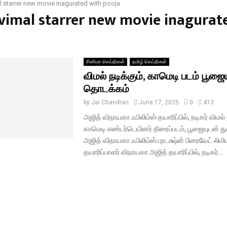
l starrer new movie inagurated with pooja
#vimal starrer new movie inagurat
சினிமா செய்திகள்
தமிழ் செய்திகள்
விமல் நடிக்கும், காமெடி படம் பூஜை
தொடக்கம்
by
Jai Chandran
June 17, 2025
0
413
அஜித் விநாயகா ஃபிலிம்ஸ் தயாரிப்பில், நடிகர் விமல் ந
காமெடி எண்டர்டெயினர் திரைப்படம், பூஜையுடன் து
அஜித் விநாயகா ஃபிலிம்ஸ் புரடக்ஷ்ன் பிரைவேட் லிமிடட
தயாரிப்பாளர் விநாயகா அஜித் தயாரிப்பில், நடிகர்...