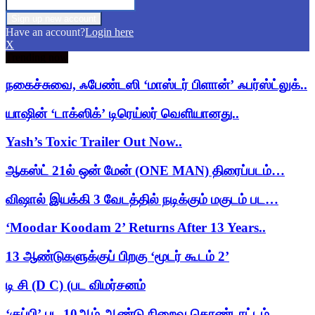
Have an account?
Login here
X
Trending now
நகைச்சுவை, ஃபேண்டஸி ‘மாஸ்டர் பிளான்’ ஃபர்ஸ்ட்லுக்..
யாஷின் ‘டாக்ஸிக்’ டிரெய்லர் வெளியானது..
Yash’s Toxic Trailer Out Now..
ஆகஸ்ட் 21ல் ஒன் மேன் (ONE MAN) திரைப்படம்…
விஷால் இயக்கி 3 வேடத்தில் நடிக்கும் மகுடம் பட…
‘Moodar Koodam 2’ Returns After 13 Years..
13 ஆண்டுகளுக்குப் பிறகு ‘மூடர் கூடம் 2’
டி சி (D C) (பட விமர்சனம்
‘குப்பி’ பட 10ஆம் ஆண்டு நிறைவு கொண்டாட்டம்..