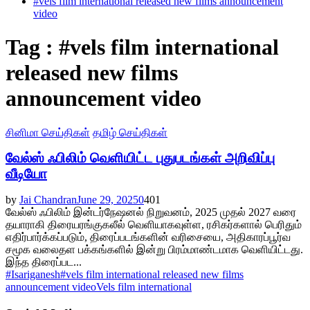
#vels film international released new films announcement
video
Tag : #vels film international
released new films
announcement video
சினிமா செய்திகள்
தமிழ் செய்திகள்
வேல்ஸ் ஃபிலிம் வெளியிட்ட புதுபடங்கள் அறிவிப்பு
வீடியோ
by
Jai Chandran
June 29, 2025
0
401
வேல்ஸ் ஃபிலிம் இன்டர்நேஷனல் நிறுவனம், 2025 முதல் 2027 வரை
தயாராகி திரையரங்குகலீல் வெளியாகவுள்ள, ரசிகர்களால் பெரிதும்
எதிர்பார்க்கப்படும், திரைப்படங்களின் வரிசையை, அதிகாரப்பூர்வ
சமூக வலைதள பக்கங்களில் இன்று பிரம்மாண்டமாக வெளியிட்டது.
இந்த திரைப்பட...
#Isariganesh
#vels film international released new films
announcement video
Vels film international