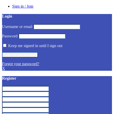
Sign in / Join
Login
Username or email
Password
Keep me signed in until I sign out
Forgot your password?
X
Register