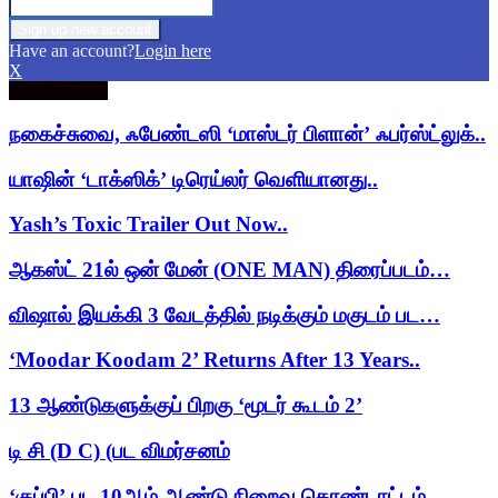
Have an account?
Login here
X
Trending now
நகைச்சுவை, ஃபேண்டஸி ‘மாஸ்டர் பிளான்’ ஃபர்ஸ்ட்லுக்..
யாஷின் ‘டாக்ஸிக்’ டிரெய்லர் வெளியானது..
Yash’s Toxic Trailer Out Now..
ஆகஸ்ட் 21ல் ஒன் மேன் (ONE MAN) திரைப்படம்…
விஷால் இயக்கி 3 வேடத்தில் நடிக்கும் மகுடம் பட…
‘Moodar Koodam 2’ Returns After 13 Years..
13 ஆண்டுகளுக்குப் பிறகு ‘மூடர் கூடம் 2’
டி சி (D C) (பட விமர்சனம்
‘குப்பி’ பட 10ஆம் ஆண்டு நிறைவு கொண்டாட்டம்..