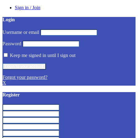
Sign in / Join
Login
Username or email
Password
Keep me signed in until I sign out
Forgot your password?
X
Register