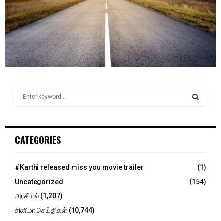
S
e
a
S
r
c
E
CATEGORIES
h
f
A
o
#Karthi released miss you movie trailer
(1)
r
R
Uncategorized
(154)
:
C
அரசியல்
(1,207)
சினிமா செய்திகள்
(10,744)
H