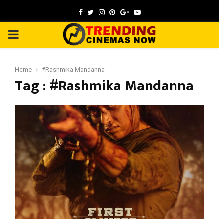
Facebook
Twitter
Instagram
Pinterest
Google
Youtube
PRIMARY
MENU
Home
#Rashmika Mandanna
Tag : #Rashmika Mandanna