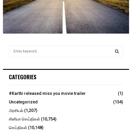
S
e
a
S
r
c
E
CATEGORIES
h
f
A
o
#Karthi released miss you movie trailer
(1)
r
R
Uncategorized
(154)
:
C
அரசியல்
(1,207)
சினிமா செய்திகள்
(10,754)
H
செய்திகள்
(10,148)