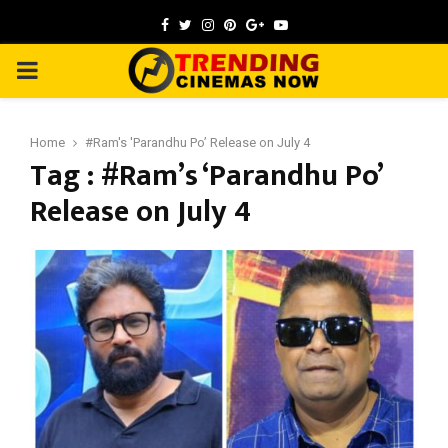
Facebook
Twitter
Instagram
Pinterest
Google
Youtube
PRIMARY
MENU
Home
#Ram's 'Parandhu Po’ Release on July 4
Tag : #Ram’s ‘Parandhu Po’
Release on July 4