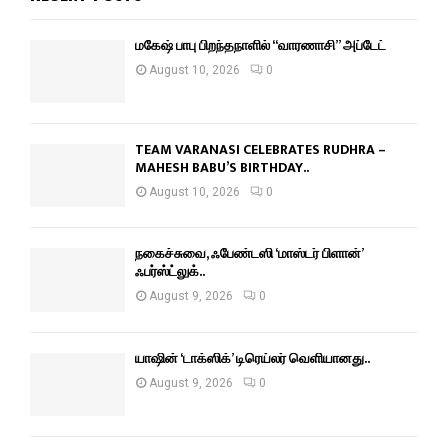
மகேஷ் பாபு பிறந்தநாளில் “வாரணாசி” அப்டேட்
August 10, 2026
0
TEAM VARANASI CELEBRATES RUDHRA –
MAHESH BABU’S BIRTHDAY..
August 10, 2026
0
நகைச்சுவை, ஃபேண்டஸி ‘மாஸ்டர் பிளான்’
ஃபர்ஸ்ட்லுக்..
August 9, 2026
0
யாஷின் ‘டாக்ஸிக்’ டிரெய்லர் வெளியானது..
August 9, 2026
0