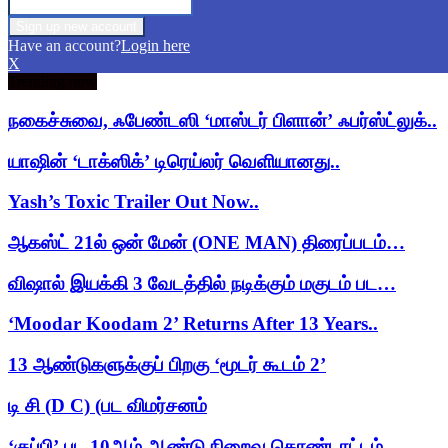
Have an account?
Login here
X
Trending now
நகைச்சுவை, ஃபேண்டஸி ‘மாஸ்டர் பிளான்’ ஃபர்ஸ்ட்லுக்..
யாஷின் ‘டாக்ஸிக்’ டிரெய்லர் வெளியானது..
Yash’s Toxic Trailer Out Now..
ஆகஸ்ட் 21ல் ஒன் மேன் (ONE MAN) திரைப்படம்…
விஷால் இயக்கி 3 வேடத்தில் நடிக்கும் மகுடம் பட…
‘Moodar Koodam 2’ Returns After 13 Years..
13 ஆண்டுகளுக்குப் பிறகு ‘மூடர் கூடம் 2’
டி சி (D C) (பட விமர்சனம்
‘குப்பி’ பட 10ஆம் ஆண்டு நிறைவு கொண்டாட்டம்..