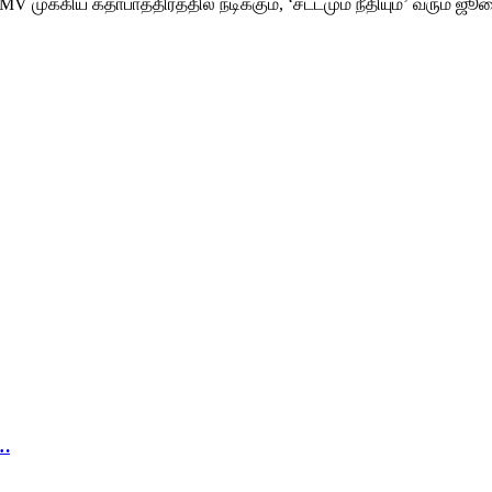
முக்கிய கதாபாத்திரத்தில் நடிக்கும், ‘சட்டமும் நீதியும்’ வரும் ஜூலை
ு…