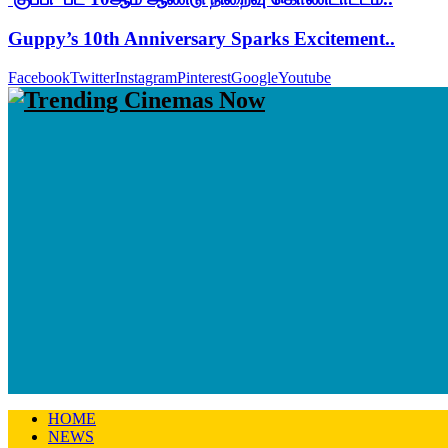
Guppy’s 10th Anniversary Sparks Excitement..
Facebook
Twitter
Instagram
Pinterest
Google
Youtube
HOME
NEWS