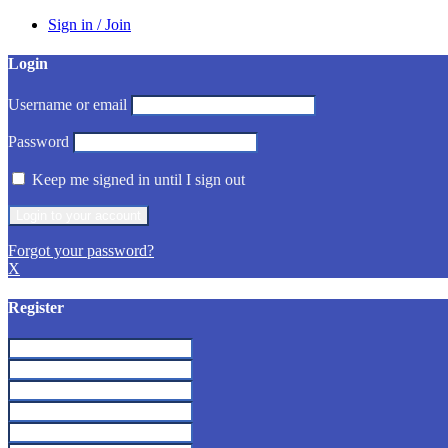
Sign in / Join
Login
Username or email
Password
Keep me signed in until I sign out
Forgot your password?
X
Register