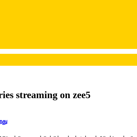
ies streaming on zee5
றது