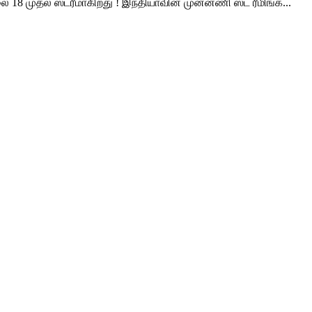
 18 முதல் ஸ்ட்ரீமாகிறது ! இந்தியாவின் முன்னணி ஸ்ட் ரீமிங்க்...