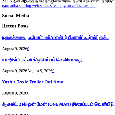
ZEE5 இன் அடுத்த தமிழ் ஓரிஜினல் சீரிஸ், நடிகர் சரவணன், நம்ரிதா MV 
narmadha starring web series streaming on zee5
saravanan
Social Media
Recent Posts
நகைச்சுவை, ஃபேண்டஸி ‘மாஸ்டர் பிளான்’ ஃபர்ஸ்ட்லுக்..
August 9, 2026
0
யாஷின் ‘டாக்ஸிக்’ டிரெய்லர் வெளியானது..
August 9, 2026
August 9, 2026
0
Yash’s Toxic Trailer Out Now..
August 9, 2026
0
ஆகஸ்ட் 21ல் ஒன் மேன் (ONE MAN) திரைப்படம் வெளியீட