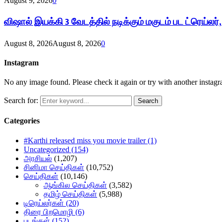
August 9, 2026
0
விஷால் இயக்கி 3 வேடத்தில் நடிக்கும் மகுடம் பட ட்ரெய்லர
August 8, 2026
August 8, 2026
0
Instagram
No any image found. Please check it again or try with another instag
Search for:
Search
Categories
#Karthi released miss you movie trailer
(1)
Uncategorized
(154)
அரசியல்
(1,207)
சினிமா செய்திகள்
(10,752)
செய்திகள்
(10,146)
ஆங்கில செய்திகள்
(3,582)
தமிழ் செய்திகள்
(5,988)
டிரெய்லர்கள்
(20)
திரை பிறமொழி
(6)
படங்கள்
(152)