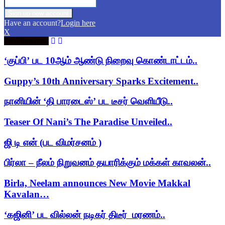
Have an account?
Login here
X
Trending now
‘குப்பி’ பட 10ஆம் ஆண்டு நிறைவு கொண்டாட்டம்..
Guppy’s 10th Anniversary Sparks Excitement..
நானியின் ‘தி பாரடைஸ்’ பட டீசர் வெளியீடு..
Teaser Of Nani’s The Paradise Unveiled..
ஜி டி என் (பட விமர்சனம் )
பிர்லா – நீலம் நிறுவனம் தயாரிக்கும் மக்கள் காவலன்..
Birla, Neelam announces New Movie Makkal
Kavalan…
‘கஜினி’ பட வில்லன் நடிகர் திடீர் மரணம்..