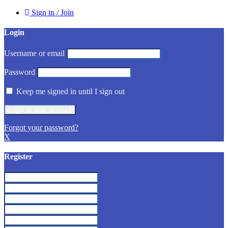
Sign in / Join
Login
Username or email
Password
Keep me signed in until I sign out
Forgot your password?
X
Register