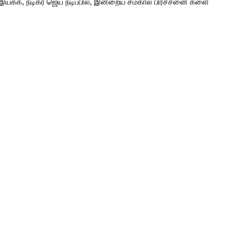
்து இயக்க, நடிகர் ஜெய் நடிப்பில், இன்றைய சமகால பிரச்சனை களை