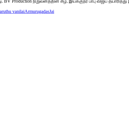
. BV Production நிறுவனத்தின் கீழ், இயக்குநர் பாபு விஜய் தயாரித
aruthu vanilai
Armurugadas
Jai