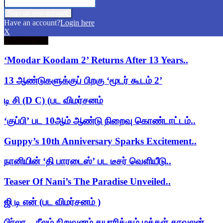
Have an account?
Login here
X
Trending now
‘Moodar Koodam 2’ Returns After 13 Years..
13 ஆண்டுகளுக்குப் பிறகு ‘மூடர் கூடம் 2’
டி சி (D C) (பட விமர்சனம்
‘குப்பி’ பட 10ஆம் ஆண்டு நிறைவு கொண்டாட்டம்..
Guppy’s 10th Anniversary Sparks Excitement..
நானியின் ‘தி பாரடைஸ்’ பட டீசர் வெளியீடு..
Teaser Of Nani’s The Paradise Unveiled..
ஜி டி என் (பட விமர்சனம் )
பிர்லா – நீலம் நிறுவனம் தயாரிக்கும் மக்கள் காவலன்..