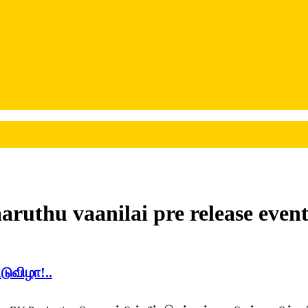
aruthu vaanilai pre release even
டுவிழா!..