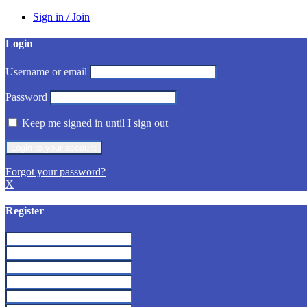
Sign in / Join
Login
Username or email
Password
Keep me signed in until I sign out
Forgot your password?
X
Register