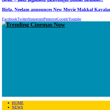
Birla, Neelam announces New Movie Makkal Kaval
Facebook
Twitter
Instagram
Pinterest
Google
Youtube
HOME
NEWS