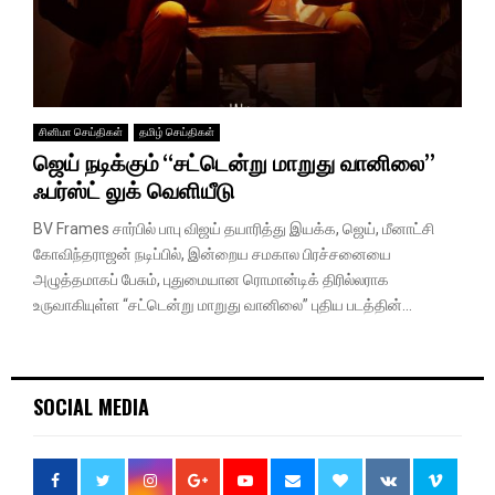
சினிமா செய்திகள்
தமிழ் செய்திகள்
ஜெய் நடிக்கும் “சட்டென்று மாறுது வானிலை”
ஃபர்ஸ்ட் லுக் வெளியீடு
BV Frames சார்பில் பாபு விஜய் தயாரித்து இயக்க, ஜெய், மீனாட்சி
கோவிந்தராஜன் நடிப்பில், இன்றைய சமகால பிரச்சனையை
அழுத்தமாகப் பேசும், புதுமையான ரொமான்டிக் திரில்லராக
உருவாகியுள்ள “சட்டென்று மாறுது வானிலை” புதிய படத்தின்...
SOCIAL MEDIA