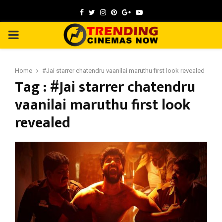
Facebook
Twitter
Instagram
Pinterest
Google
Youtube
PRIMARY
MENU
Home
#Jai starrer chatendru vaanilai maruthu first look revealed
Tag : #Jai starrer chatendru
vaanilai maruthu first look
revealed