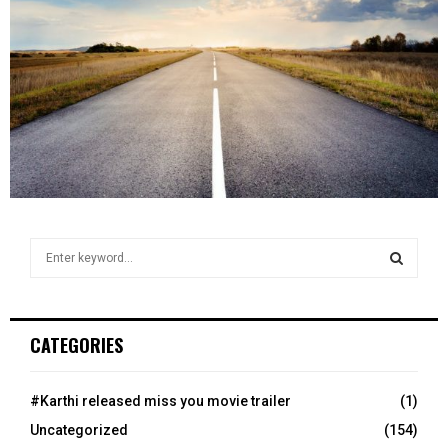
S
e
a
S
r
c
E
CATEGORIES
h
f
A
o
#Karthi released miss you movie trailer
(1)
r
R
Uncategorized
(154)
: