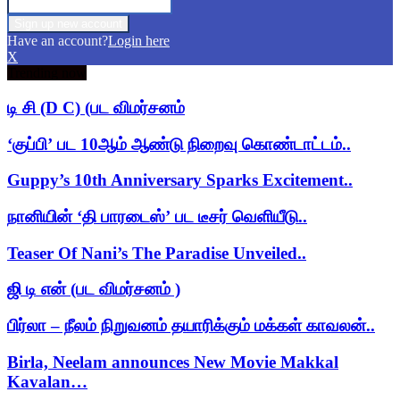
Have an account?
Login here
X
Trending now
டி சி (D C) (பட விமர்சனம்
‘குப்பி’ பட 10ஆம் ஆண்டு நிறைவு கொண்டாட்டம்..
Guppy’s 10th Anniversary Sparks Excitement..
நானியின் ‘தி பாரடைஸ்’ பட டீசர் வெளியீடு..
Teaser Of Nani’s The Paradise Unveiled..
ஜி டி என் (பட விமர்சனம் )
பிர்லா – நீலம் நிறுவனம் தயாரிக்கும் மக்கள் காவலன்..
Birla, Neelam announces New Movie Makkal
Kavalan…