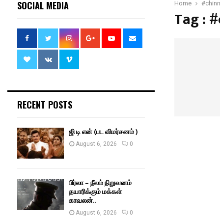
SOCIAL MEDIA
Home
#chin
Tag : 
RECENT POSTS
ஜி டி என் (பட விமர்சனம் )
August 6, 2026
0
பிர்லா – நீலம் நிறுவனம்
தயாரிக்கும் மக்கள்
காவலன்..
August 6, 2026
0