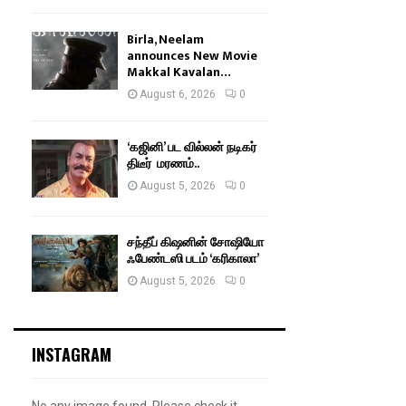
Birla, Neelam
announces New Movie
Makkal Kavalan…
August 6, 2026
0
‘கஜினி’ பட வில்லன் நடிகர்
திடீர் மரணம்..
August 5, 2026
0
சந்தீப் கிஷனின் சோஷியோ
ஃபேண்டஸி படம் ‘கரிகாலா’
August 5, 2026
0
INSTAGRAM
No any image found. Please check it