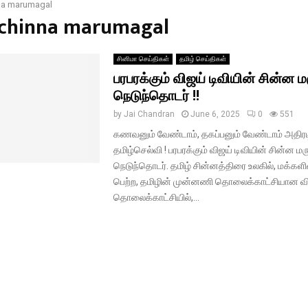
na marumagal
#chinna marumagal
சினிமா செய்திகள்
தமிழ் செய்திகள்
பரபரக்கும் விஜய் டிவியின் சின்ன 
நெடுந்தொடர் !!
by
Jai Chandran
June 6, 2025
0
551
கணவனும் வேண்டாம், தகப்பனும் வேண்டாம் அதிரடி
தமிழ்செல்வி ! பரபரக்கும் விஜய் டிவியின் சின்ன ம
நெடுந்தொடர். தமிழ் சின்னத்திரை உலகில், மக்கள
பெற்ற, தமிழின் முன்னணி தொலைக்காட்சியான வ
தொலைக்காட்சியில்,...