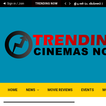
டனியின் நூறு…
ஜி டி என் (பட விமர்சனம் )
Sign in / Join
TRENDING NOW
HOME
NEWS
MOVIE REVIEWS
EVENTS
M