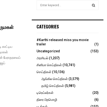
S
e
a
S
r
c
E
மருமகள்
CATEGORIES
h
f
A
o
#Karthi released miss you movie
r
R
trailer
(1)
 காட்டிய
:
Uncategorized
(153)
ருமகள்
C
ின் பேராதரவைப்
அரசியல்
(1,207)
H
ிஜய்
சினிமா செய்திகள்
(10,741)
செய்திகள்
(10,136)
ஆங்கில செய்திகள்
(3,579)
தமிழ் செய்திகள்
(5,981)
டிரெய்லர்கள்
(20)
திரை பிறமொழி
(6)
படங்கள்
(152)