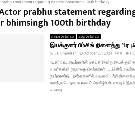
 prabhu statement regarding director bhimsingh 100th birthday
#Actor prabhu statement regardin
or bhimsingh 100th birthday
சினிமா செய்திகள்
தமிழ் செய்திகள்
இயக்குனர் பீம்சிங் நினைத்து பிரபு.
by
Jai Chandran
October 27, 2024
0
16
நடிகர் பிரபு அவர்களின் செய்தி இன்று இயக்குநர் ஏ.ப
அவர்களின் நூறாவது பிறந்தநாள்….. பீம்சிங் அவர்
நூற்றாண்டு… இந்த நாளில் அவரைப் பற்றி நினைக்க
எனக்கு பெருமையாகவும் நெகிழ்ச்சியாகவும் இருக்
அவரை...