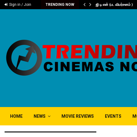
டனியின் நூறு…
ஜி டி என் (பட விமர்சனம் )
Sign in / Join
TRENDING NOW
HOME
NEWS
MOVIE REVIEWS
EVENTS
M