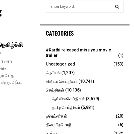
S
g
e
a
S
r
c
E
CATEGORIES
h
f
நெகிழ்ச்சி
A
o
#Karthi released miss you movie
3
r
R
trailer
(1)
:
ீம்சிங்
Uncategorized
(153)
C
களின்
அரசியல்
(1,207)
ும் போது
H
சினிமா செய்திகள்
(10,741)
கிறது. அப்பா
செய்திகள்
(10,136)
ஆங்கில செய்திகள்
(3,579)
தமிழ் செய்திகள்
(5,981)
டிரெய்லர்கள்
(20)
திரை பிறமொழி
(6)
படங்கள்
(152)