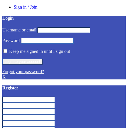
Sign in / Join
Login
Username or email
Password
Keep me signed in until I sign out
Forgot your password?
X
Register