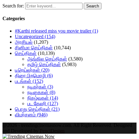
Search for:
Search
Categories
#Karthi released miss you movie trailer
(1)
Uncategorized
(154)
அரசியல்
(1,207)
சினிமா செய்திகள்
(10,744)
செய்திகள்
(10,139)
ஆங்கில செய்திகள்
(3,580)
தமிழ் செய்திகள்
(5,983)
டிரெய்லர்கள்
(20)
திரை பிறமொழி
(6)
படங்கள்
(152)
நடிகர்கள்
(3)
நடிகைகள்
(8)
நிகழ்வுகள்
(14)
பட கேலரி
(127)
பொது செய்திகள்
(21)
விமர்சனம்
(946)
@2026 - trendingcinemasnow.com. All Right Reserved. Designed
and Developed by
PenciDesign