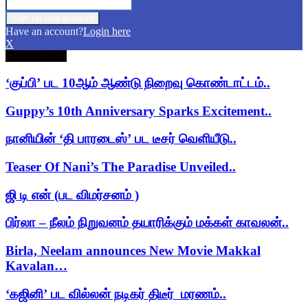
Have an account?
Login here
X
Trending now
‘குப்பி’ பட 10ஆம் ஆண்டு நிறைவு கொண்டாட்டம்..
Guppy’s 10th Anniversary Sparks Excitement..
நானியின் ‘தி பாரடைஸ்’ பட டீசர் வெளியீடு..
Teaser Of Nani’s The Paradise Unveiled..
ஜி டி என் (பட விமர்சனம் )
பிர்லா – நீலம் நிறுவனம் தயாரிக்கும் மக்கள் காவலன்..
Birla, Neelam announces New Movie Makkal
Kavalan…
‘கஜினி’ பட வில்லன் நடிகர் திடீர் மரணம்..