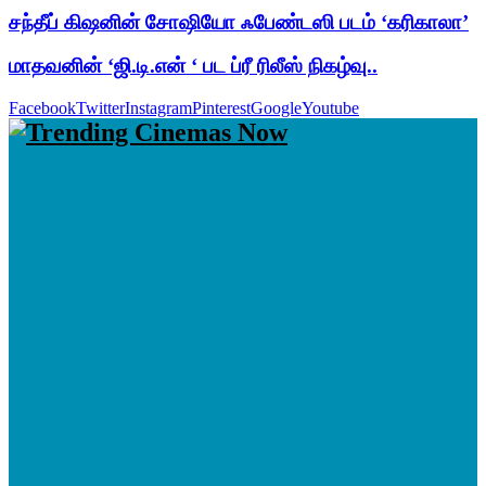
சந்தீப் கிஷனின் சோஷியோ ஃபேண்டஸி படம் ‘கரிகாலா’
மாதவனின் ‘ஜி.டி.என் ‘ பட ப்ரீ ரிலீஸ் நிகழ்வு..
Facebook
Twitter
Instagram
Pinterest
Google
Youtube