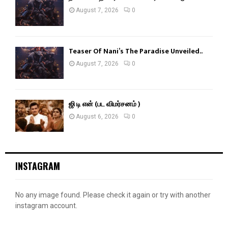
August 7, 2026
0
Teaser Of Nani’s The Paradise Unveiled..
August 7, 2026
0
ஜி டி என் (பட விமர்சனம் )
August 6, 2026
0
INSTAGRAM
No any image found. Please check it again or try with another
instagram account.