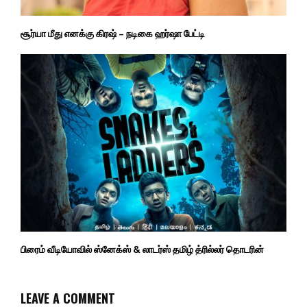
சூர்யா மீது எனக்கு கிரஷ் – நடிகை ஹர்ஷா பேட்டி
பிரைம் வீடியோவில் ஸ்னேக்ஸ் & லாடர்ஸ் தமிழ் த்ரில்லர் தொடரின்
LEAVE A COMMENT