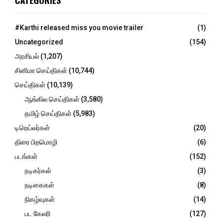
CATEGORIES
h
f
A
o
#Karthi released miss you movie trailer
(1)
r
R
Uncategorized
(154)
:
C
அரசியல்
(1,207)
சினிமா செய்திகள்
(10,744)
H
செய்திகள்
(10,139)
ஆங்கில செய்திகள்
(3,580)
தமிழ் செய்திகள்
(5,983)
டிரெய்லர்கள்
(20)
திரை பிறமொழி
(6)
படங்கள்
(152)
நடிகர்கள்
(3)
நடிகைகள்
(8)
நிகழ்வுகள்
(14)
பட கேலரி
(127)