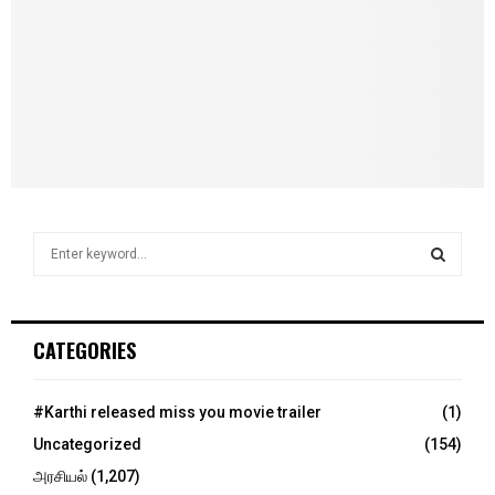
S
e
a
S
r
c
E
CATEGORIES
h
f
A
o
#Karthi released miss you movie trailer
(1)
r
R
Uncategorized
(154)
:
C
அரசியல்
(1,207)