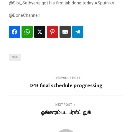
@Sibi_Sathyaraj got his first jab done today #SputnikV
@DoneChannel1
SIBI
PREVIOUS POST
D43 final schedule progressing
NEXT POST
ஓங்காரம் பட பர்ஸ்ட் லுக்