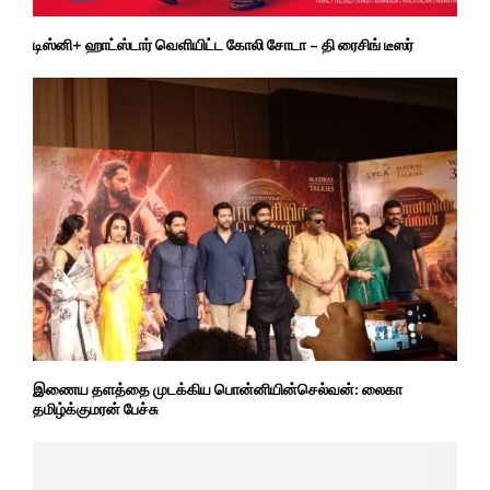
டிஸ்னி+ ஹாட்ஸ்டார் வெளியிட்ட கோலி சோடா – தி ரைசிங் டீஸர்
இணைய தளத்தை முடக்கிய பொன்னியின்செல்வன்: லைகா
தமிழ்க்குமரன் பேச்சு