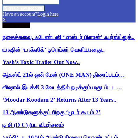
Have an account?
Login here
X
Trending now
நகைச்சுவை, ஃபேண்டஸி ‘மாஸ்டர் பிளான்’ ஃபர்ஸ்ட்லுக்..
யாஷின் ‘டாக்ஸிக்’ டிரெய்லர் வெளியானது..
Yash’s Toxic Trailer Out Now..
ஆகஸ்ட் 21ல் ஒன் மேன் (ONE MAN) திரைப்படம்…
விஷால் இயக்கி 3 வேடத்தில் நடிக்கும் மகுடம் பட…
‘Moodar Koodam 2’ Returns After 13 Years..
13 ஆண்டுகளுக்குப் பிறகு ‘மூடர் கூடம் 2’
டி சி (D C) (பட விமர்சனம்
‘குப்பி’ பட 10ஆம் ஆண்டு நிறைவு கொண்டாட்டம்..