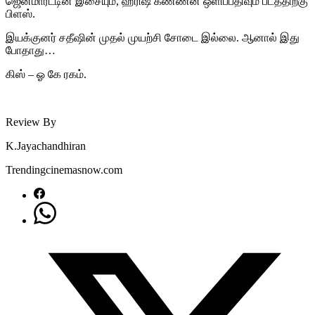
ஜென்மார்ட்டின் இசையும், ஹரிஷ் கண்ணன் ஒளிப்பதிவும் படத்திற்கு
பிளஸ்.
இயக்குனர் சதீஷின் முதல் முயற்சி சோடை இல்லை. ஆனால் இது
போதாது…
கிஸ் – ஓ கே ரகம்.
Review By
K.Jayachandhiran
Trendingcinemasnow.com