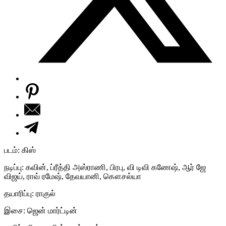
படம்: கிஸ்
நடிப்பு: கவின், ப்ரீத்தி அஸ்ராணி, பிரபு, வி டிவி கணேஷ், ஆர் ஜே
விஜய், ராவ் ரமேஷ், தேவயானி, கௌசல்யா
தயாரிப்பு: ராகுல்
இசை: ஜென் மார்ட்டின்