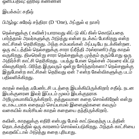
ஒளிப்பதிவு: ஹரிஷ் கண்ணன்
இயக்கம்: சதீஷ்
பிஆர்ஓ: சுரேஷ் சந்திரா (D ‘One), அப்துல் ஏ நாசர்
நெல்சனுக்கு ( கவின்) யாராவது லிப் டு லிப் கிஸ் கொடுப்பதை
பார்த்தால் அவர்களுக்கு அடுத்து என்ன நடக்கப் போகிறது என்ற
காட்சிகள் தெரிகிறது. அந்த சம்பவங்கள் அப்படியே நடக்கின்றன.
ஒரு கட்டத்தில் நெல்சனுக்கு சாரா (ப்ரீத்தி அஸ்ராணி) மீது காதல்
வருகிறது. திடீரென்று சாரா நெல்சனுக்கு முத்தம் தரும்போது ஒரு
அதிர்ச்சி காட்சி தெரிகிறது. பயந்து போன நெல்சன் அவரை விட்டு
விலகுகிறார். பிரிந்த இருவரும் ஒன்று சேர்ந்தார்களா? நெல்சனுக்கு
இதுபோன்ற காட்சிகள் தெரிவது ஏன் ? என்ற கேள்விகளுக்கு படம்
பதிலளிக்கிறது.
காதல் கலந்த ஃபேண்டசி படத்தை இயக்கியிருக்கிறார் சதீஷ். நடன
இயக்குனரன இவர் இப்படம் மூலம் இயக்குநராக
அறிமுகமாகியிருக்கிறார். தத்துவமான கதை சொல்கிறேன் என்று
ஏடாகூடமாக எதையும் செய்யாமல் இளைஞர்களை கவரும்
வகையில் கமர்சியல் காதல் கதையை தந்திருக்கிறார்.
கவின், காதலுக்கு எதிரி என்பது போல் காட்டுவதற்கு படத்தின்
தொடக்கத்தில் ஒரு காரணம் சொல்லப்படுகிறது. அந்தக் காட்சியை
தவறவிட்டால் அடுத்து கதை புரியாது.