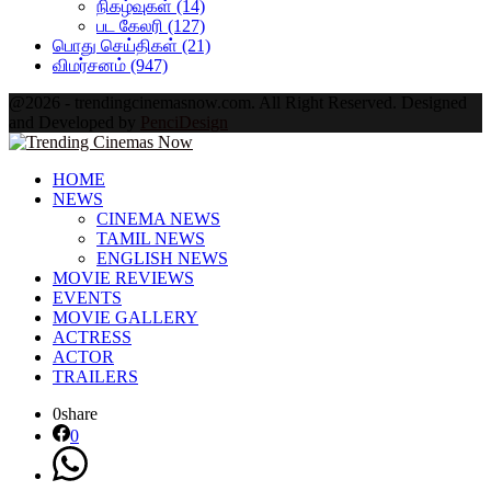
நிகழ்வுகள்
(14)
பட கேலரி
(127)
பொது செய்திகள்
(21)
விமர்சனம்
(947)
@2026 - trendingcinemasnow.com. All Right Reserved. Designed
and Developed by
PenciDesign
Facebook
Twitter
Instagram
Pinterest
Google
Youtube
HOME
NEWS
CINEMA NEWS
TAMIL NEWS
ENGLISH NEWS
MOVIE REVIEWS
EVENTS
MOVIE GALLERY
ACTRESS
ACTOR
TRAILERS
0
share
0