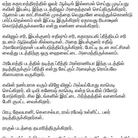
ஏற்ற கதாபாத்திரத்தில் ஓவர் ஆக்டிங் இல்லாமல் செய்து முடிப்பது
கவின் இயல்பு. இந்த படத்திலும் அதைத்தான் செய்திருக்கிறார்.
ஆனால் பல காட்சிகளில் முகத்தை வெறுமனே வைத்துக்கொண்டு
பார்ப்பதெல்லாம் ஏன் இப்படி இருக்கிறார் ஏதாவது ரியாக்ஷன்
கொடுத்திருக்கலாமே என்று எண்ண வைக்கிறார்.
கவினும் சரி, இயக்குனர் சதீஷும் சரி, கதாநாயகி ப்ரீத்தியம் சரி
நடனம் ஆடுவதில் கில்லாடிகள். அதை இயக்குனர் சதீஷ்
அளவோடுதான் பயன்படுத்தியிருக்கிறார். போட்டி நடன காட்சிகள்
வைத்து படத்திற்கு ஒரு ஹைலைட்டை அமைத்திருக்கலாம்.
அயோத்தி படத்தில் நடித்த ப்ரீத்தி அஸ்ராணியா இந்த படத்தில்
நடித்திருக்கும் ப்ரீத்தி என்று கேட்கும் அளவுக்கு ரொம்பவே
கிளாமராக வருகிறார்.
கவின் நண்பராக வரும் விஜே விஜய் அவ்வப்போது காமெடி
செய்கிறார். வி டிவி கணேஷ் காமெடி என்ற பெயரில் பிளேடு
போடுகிறார். சில இடங்களில் இரட்டை அர்த்தத்தில் வசனங்கள்
பேசி குமட்ட வைக்கிறார்.
பிரபு, தேவயானி, கௌசல்யா, ராவ் ரமேஷ் உள்ளிட்ட பலர்
நடித்திருக்கிறார்கள்.
ராகுல் படத்தை தயாரித்திருக்கிறார்.