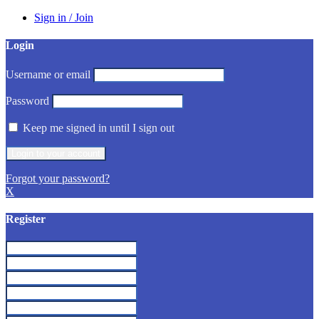
Sign in / Join
Login
Username or email
Password
Keep me signed in until I sign out
Forgot your password?
X
Register