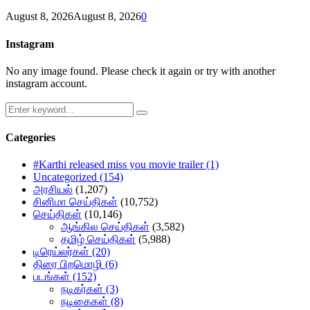
August 8, 2026
August 8, 2026
0
Instagram
No any image found. Please check it again or try with another
instagram account.
Search
Search
for:
Categories
#Karthi released miss you movie trailer
(1)
Uncategorized
(154)
அரசியல்
(1,207)
சினிமா செய்திகள்
(10,752)
செய்திகள்
(10,146)
ஆங்கில செய்திகள்
(3,582)
தமிழ் செய்திகள்
(5,988)
டிரெய்லர்கள்
(20)
திரை பிறமொழி
(6)
படங்கள்
(152)
நடிகர்கள்
(3)
நடிகைகள்
(8)