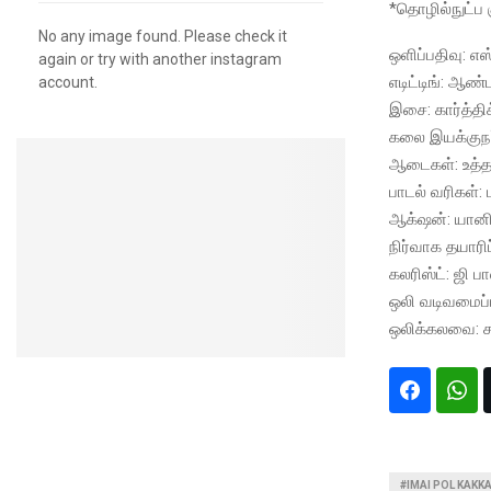
*தொழில்நுட்ப க
No any image found. Please check it
ஒளிப்பதிவு: எஸ
again or try with another instagram
எடிட்டிங்: ஆண்
account.
இசை: கார்த்திக
கலை இயக்குநர்:
ஆடைகள்: உத்த
பாடல் வரிகள்: 
ஆக்‌ஷன்: யானி
நிர்வாக தயாரிப
கலரிஸ்ட்: ஜி ப
ஒலி வடிவமைப்ப
ஒலிக்கலவை: சு
#IMAI POL KAKK