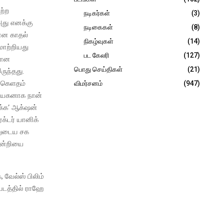
ற்ற
நடிகர்கள்
(3)
அது எனக்கு
நடிகைகள்
(8)
ஷான காதல்
நிகழ்வுகள்
(14)
மாற்றியது
பட கேலரி
(127)
யான
பொது செய்திகள்
(21)
ருந்தது.
ை கெளதம்
விமர்சனம்
(947)
தாநாயகனாக நான்
்க’ ஆக்‌ஷன்
ரக்டர் யானிக்
்னுடைய சக
நன்றியை
வேல்ஸ் பிலிம்
்படத்தில் ராஹே