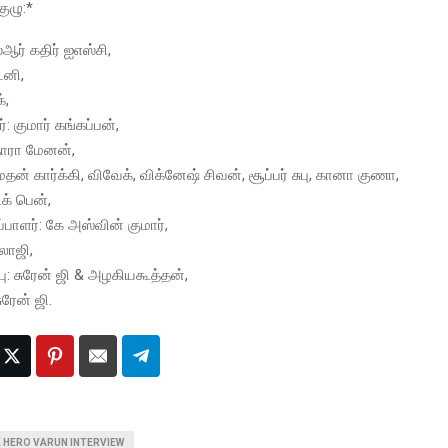
ுழு:*
்ஆர் கதிர் ஐஎஸ்சி,
டனி,
்,
 குமார் கங்கப்பன்,
ாரா மேனன்,
மதன் கார்க்கி, விவேக், விக்னேஷ் சிவன், சூப்பர் சுபு, கானா குணா,
க் பென்,
்பாளர்: கே அஸ்வின் குமார்,
ாலாஜி,
ு: சுரேன் ஜி & அழகியகூத்தன்,
ரேன் ஜி.
A HERO VARUN INTERVIEW