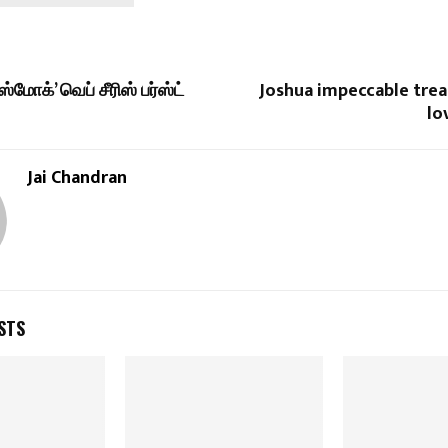
மோக்’ வெப் சீரிஸ் பர்ஸ்ட்
Joshua impeccable trea
lo
Jai Chandran
STS