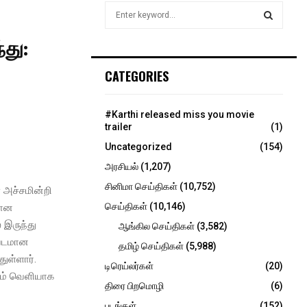
S
e
a
்து:
S
r
c
E
CATEGORIES
h
f
A
o
#Karthi released miss you movie
r
R
trailer
(1)
:
Uncategorized
(154)
C
அரசியல்
(1,207)
H
சினிமா செய்திகள்
(10,752)
 அச்சமின்றி
செய்திகள்
(10,146)
கான
் இருந்து
ஆங்கில செய்திகள்
(3,582)
 படமான
தமிழ் செய்திகள்
(5,988)
ுள்ளார்.
டிரெய்லர்கள்
(20)
வதும் வெளியாக
திரை பிறமொழி
(6)
படங்கள்
(152)