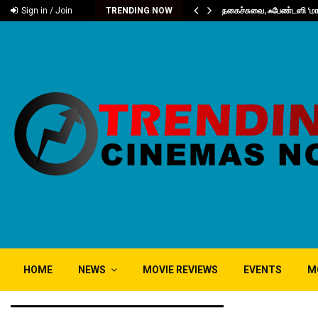
 Excitement..
நகைச்சுவை, ஃபேண்டஸி ‘மாஸ்ட
Sign in / Join
TRENDING NOW
HOME
NEWS
MOVIE REVIEWS
EVENTS
M