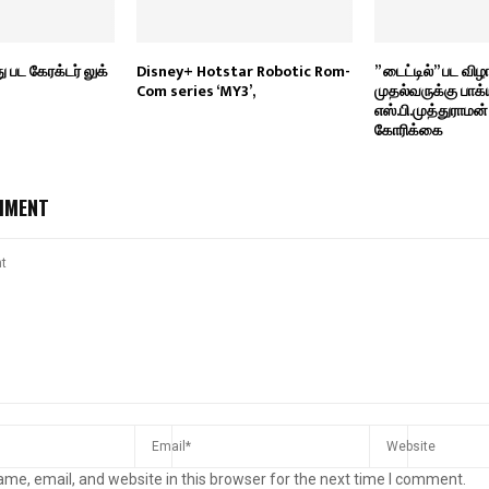
து பட கேரக்டர் லுக்
Disney+ Hotstar Robotic Rom-
” டைட்டில்” பட விழ
Com series ‘MY3’,
முதல்வருக்கு பாக்
எஸ்.பி.முத்துராமன
கோரிக்கை
MMENT
me, email, and website in this browser for the next time I comment.