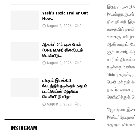
இதற்கு நன்றி 
Yash’s Toxic Trailer Out
இயக்குநருடன்
Now..
நிறைவேறி இரு
August 9, 2026
0
கதையில் தான் 
எனக்கு மகிழ்
ஆகஸ்ட் 21ல் ஒன் மேன்
ஆசீர்வாதம். மே
(ONE MAN) திரைப்படம்
சூர்யா சார், 
வெளியீடு…
சாரின் திரைப்ப
August 9, 2026
0
நடித்தது உண்
பிரியர்களுக்கு
விஷால் இயக்கி 3
பென் மற்றும் 
வேடத்தில் நடிக்கும் மகுடம்
நடிகர்களான ர
பட ட்ரெய்லர், ஆடியோ
வெளியீட்டு விழா..
தெரிவித்துக் 
August 8, 2026
0
‘ஜோஷ்வா இமை 
இன்டர்நேஷனல் 
கதாநாயகியாக ந
INSTAGRAM