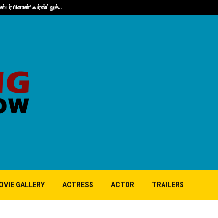
ர் பிளான்’ ஃபர்ஸ்ட்லுக்..
யாஷின் ‘டாக்ஸிக்
OVIE GALLERY
ACTRESS
ACTOR
TRAILERS