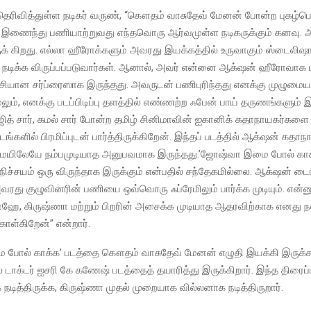
தெரிவித்துள்ள நடிகர் வருண், “கௌதம் வாசுதேவ் மேனன் போன்ற புகழ்பெ
 இணைந்து பணியாற்றுவது எந்தவொரு ஆர்வமுள்ள நடிகருக்கும் கனவு. 
க் கிறது. எல்லா ஹீரோக்களும் அவரது இயக்கத்தில் உருவாகும் ஸ்டைலி
நடிக்க விருப்பப்படுவார்கள். ஆனால், அவர் என்னை ஆக்‌ஷன் ஹீரோவாக 
ச்சியான சர்ப்ரைஸாக இருந்தது. அவருடன் பணிபுரிந்தது எனக்கு முழுமை
லும், எனக்கு படப்பிடிப்பு தளத்தில் எண்ணற்ற ஃபேன் பாய் தருணங்களும் இ
அஜித் சார், கமல் சார் போன்ற தமிழ் சினிமாவின் ஐகானிக் கதாநாயகர்கள
டங்களில் பிரமிப்புடன் பார்த்திருக்கிறேன். இந்தப் படத்தில் ஆக்‌ஷன் க
மையிலேயே நம்பமுடியாத அனுபவமாக இருந்தது.’ஜோஷ்வா இமை போல் காக
 நிச்சயம் ஒரு விருந்தாக இருக்கும் என்பதில் சந்தேகமில்லை. ஆக்‌ஷன் டை
அவரது குழுவினரின் பணியை ஒவ்வொரு ஃப்ரேமிலும் பார்க்க முடியும். என
ாஹே, கிருஷ்ணா மற்றும் பிறரின் அசைக்க முடியாத ஆதரவிற்காக எனது 
கொள்கிறேன்” என்றார்.
போல் காக்க’ படத்தை கௌதம் வாசுதேவ் மேனன் எழுதி இயக்கி இருக்க, 
டாக்டர் ஐசரி கே கணேஷ் படத்தைத் தயாரித்து இருக்கிறார். இந்த திரைப
டித்திருக்க, கிருஷ்ணா முதல் முறையாக வில்லனாக நடித்திருறார்.