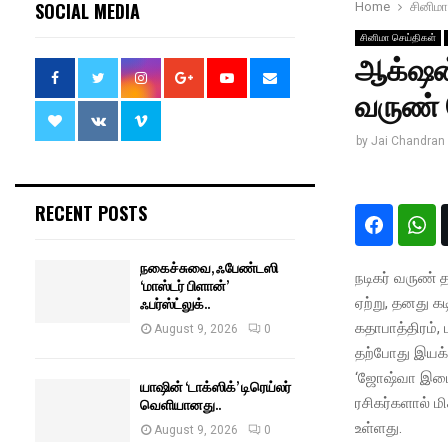
SOCIAL MEDIA
Home
சினிமா
சினிமா செய்திகள்
ஆக்‌ஷன
வருண் 
by
Jai Chandran
RECENT POSTS
நகைச்சுவை, ஃபேண்டஸி
நடிகர் வருண்
‘மாஸ்டர் பிளான்’
ஃபர்ஸ்ட்லுக்..
ஏற்று, தனது 
கதாபாத்திரம், 
August 9, 2026
0
தற்போது இயக்
‘ஜோஷ்வா இமை 
யாஷின் ‘டாக்ஸிக்’ டிரெய்லர்
ரசிகர்களால் மி
வெளியானது..
உள்ளது.
August 9, 2026
0