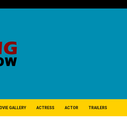
‘குப்பி’ பட 10ஆ
OVIE GALLERY
ACTRESS
ACTOR
TRAILERS