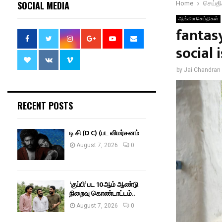
SOCIAL MEDIA
Home
செய்தி
ஆங்கில செய்திகள்
fantasy
social 
by
Jai Chandran
RECENT POSTS
டி சி (D C) (பட விமர்சனம்
August 7, 2026
0
‘குப்பி’ பட 10ஆம் ஆண்டு
நிறைவு கொண்டாட்டம்..
August 7, 2026
0