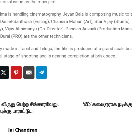
social issue as the main plot.
ma is handling cinematography, Jeyan Bala is composing music to th
Daniel-Santhosh (Editing), Chandira Mohan (Art), Star Vijay (Stunts), 
), Vijay Abhimanyu (Co-Director), Pandian Arivaali (Production Mana
urai (PRO) are the other technicians.
 made in Tamil and Telugu, the film is produced at a grand scale bu
al stage of shooting and is nearing completion at brisk pace.
ிருது பெற்ற சிங்காரவேலு,
‘மீம்’ கலைஞராக நடிக்கும
ுக்கு பாராட்டு..
Jai Chandran