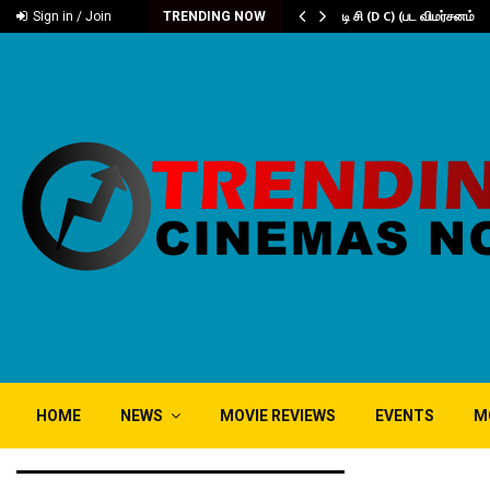
டம் ‘கரிகாலா’
டி சி (D C) (பட விமர்சனம்
Sign in / Join
TRENDING NOW
HOME
NEWS
MOVIE REVIEWS
EVENTS
M