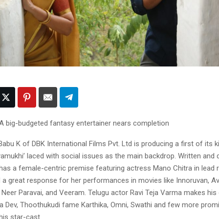
 big-budgeted fantasy entertainer nears completion
 Babu K of DBK International Films Pvt. Ltd is producing a first of its 
ayamukhi’ laced with social issues as the main backdrop. Written and 
 has a female-centric premise featuring actress Mano Chitra in lead 
d a great response for her performances in movies like Innoruvan, Av
 Neer Paravai, and Veeram. Telugu actor Ravi Teja Varma makes his 
a Dev, Thoothukudi fame Karthika, Omni, Swathi and few more prom
his star-cast.