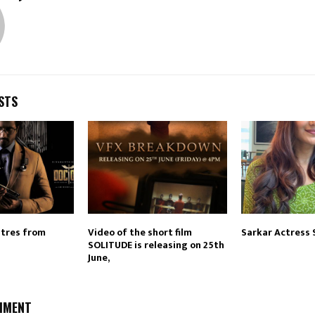
STS
atres from
Video of the short film
Sarkar Actress 
SOLITUDE is releasing on 25th
June,
MMENT