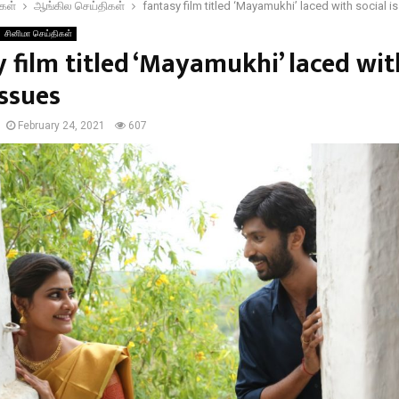
கள்
ஆங்கில செய்திகள்
fantasy film titled ‘Mayamukhi’ laced with social i
சினிமா செய்திகள்
 film titled ‘Mayamukhi’ laced wit
issues
February 24, 2021
607