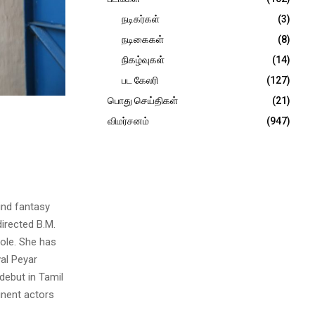
நடிகர்கள்
(3)
நடிகைகள்
(8)
நிகழ்வுகள்
(14)
பட கேலரி
(127)
பொது செய்திகள்
(21)
விமர்சனம்
(947)
kind fantasy
directed B.M.
role. She has
al Peyar
debut in Tamil
inent actors