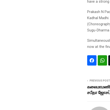
have a strong 
Prakash N Pad
Kadhal Madhi. 
(Choreography
Sugu-Dharma D
Simultaneously
now at the fin
PREVIOUS POST
கலைமாமணி வ
சபீதா ஜோசப்ப