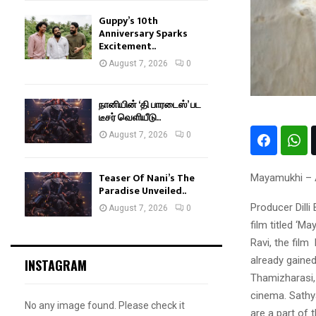
Guppy’s 10th
Anniversary Sparks
Excitement..
August 7, 2026
0
நானியின் ‘தி பாரடைஸ்’ பட
டீசர் வெளியீடு..
August 7, 2026
0
Teaser Of Nani’s The
Mayamukhi – A
Paradise Unveiled..
Producer Dilli
August 7, 2026
0
film titled ‘M
Ravi, the film
already gaine
INSTAGRAM
Thamizharasi,
cinema. Sathy
No any image found. Please check it
are a part of t