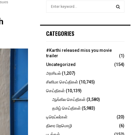
ssues
S
e
a
h
S
r
c
E
CATEGORIES
h
f
A
o
#Karthi released miss you movie
r
R
trailer
(1)
:
Uncategorized
(154)
C
அரசியல்
(1,207)
H
சினிமா செய்திகள்
(10,745)
செய்திகள்
(10,139)
ஆங்கில செய்திகள்
(3,580)
தமிழ் செய்திகள்
(5,983)
டிரெய்லர்கள்
(20)
திரை பிறமொழி
(6)
படங்கள்
(152)