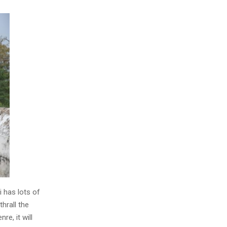
 has lots of
hrall the
e, it will