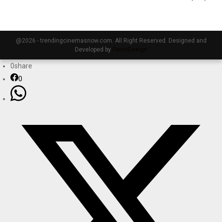
@2026 - trendingcinemasnow.com. All Right Reserved. Designed and
Developed by
PenciDesign
0
share
0