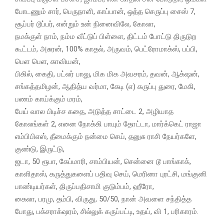
போடணும் சார், பெருநாளி, காப்பான், ஒத்த செருப்பு சைஸ் 7,
சூப்பர் டூப்பர், என்றும் உன் நினைவிலே, கோலா,
நமக்குள் நாம், நம்ம வீட்டுப் பிள்ளை, திட்டம் போட்டு திருடுற
கூட்டம், அசுரன், 100% காதல், அருவம், பெட்ரோமாக்ஸ், பப்பி,
பெள பெள, காவியன்,
பிகில், கைதி, பட்லர் பாலு, மிக மிக அவசரம், தவன், ஆக்‌ஷன்,
சங்கத்தமிழன், ஆதித்ய வர்மா, கேடி (எ) கருப்பு துரை, மேகி,
பணம் காய்க்கும் மரம்,
பேய் வால பிடிச்ச கதை, அடுத்த சாட்டை 2, அழியாத
கோலங்கள் 2, எனை நோக்கி பாயும் தோட்டா, மார்க்கெட் ராஜா
எம்பிபிஎஸ், தீமைக்கும் நன்மை செய், தனுசு ராசி நேயர்களே,
குண்டு, இருட்டு,
ஜடா, 50 ரூபா, கேப்மாரி, சாம்பியன், சென்னை டூ பாங்காக்,
காளிதாஸ், கருத்துகளைப் பதிவு செய், மெரினா புரட்சி, மங்குனி
பாண்டியர்கள், திருப்பதிசாமி குடும்பம், ஹீரோ,
கைலா, பரமு, தம்பி, விருது, 50/50, நான் அவளை சந்தித்த
போது, பக்சராக்‌ஷரம், சில்லுக் கருப்பட்டி, உதய், வி 1, பரிகாரம்.