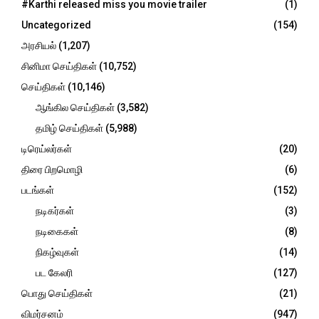
o
#Karthi released miss you movie trailer
(1)
r
C
Uncategorized
(154)
:
H
அரசியல்
(1,207)
சினிமா செய்திகள்
(10,752)
செய்திகள்
(10,146)
ஆங்கில செய்திகள்
(3,582)
தமிழ் செய்திகள்
(5,988)
டிரெய்லர்கள்
(20)
திரை பிறமொழி
(6)
படங்கள்
(152)
நடிகர்கள்
(3)
நடிகைகள்
(8)
நிகழ்வுகள்
(14)
பட கேலரி
(127)
பொது செய்திகள்
(21)
விமர்சனம்
(947)