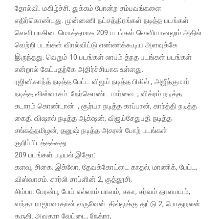
தோல்வி. மகிழ்ச்சி. துக்கம் போன்ற சம்பவங்களை
எதிர்கொண்டது. முன்னணி நட்சத்திரங்கள் நடித்த படங்கள்
வெளியாகின. மொத்தமாக 209 படங்கள் வெளியானலும் அதில்
வெற்றி படங்கள் விரல்விட்டு எண்ணக்கூடிய அளவுக்கே
இருந்தது. வெறும் 10 படங்கள் லாபம் த்நத படங்கள் படங்கள்
என்றால் கேட்பதற்கே அதிர்ச்சியாக உள்ளது.
ரஜினிகாந்த் நடித்த பேட்ட விஜய் நடித்த பிகில் , அஜீத்குமார்
நடித்த விஸ்வாசம். நேர்கொண்ட பார்வை. , விக்ரம் நடித்த
கடாரம் கொண்டான். , சூர்யா நடித்த காப்பான், கார்த்தி நடித்த
கைதி விஷால் நடித்த ஆக்‌ஷன், விஜய்சேதுபதி நடித்த
சங்கத்தமிழன், தனுஷ் நடித்த அசுரன் போற் படங்கள்
குறிப்பிடத்தக்கது.
209 படங்கள் படியல் இதோ:
களவு, சிகை. இக்லோ. தேவக்கோட்டை காதல், மாணிக், பேட்ட,
விஸ்வாசம். சார்லி சாப்ளின் 2, குத்தூசி,
சிம்பா. பேரன்பு, பேய் எல்லாம் பாவம், சகா, சர்வம் தாளமயம்,
வந்தா ராஜாவாதான் வருவேன். தில்லுக்கு துட்டு 2, பொதுநலன்
கருதி. அவதார வேட்டை, நேத்ரா,