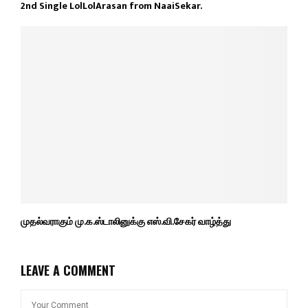
2nd Single LolLolArasan from NaaiSekar.
முதல்வராகும் மு.க.ஸ்டாலினுக்கு எஸ்.வி.சேகர் வாழ்த்து
LEAVE A COMMENT