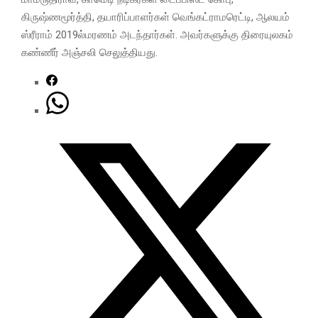
கிருஷ்ணமூர்த்தி, தயாரிப்பாளர்கள் வெங்கட்ராமரெட்டி, ஆலயம்
ஸ்ரீராம் 2019ல்மரணம் அடந்தார்கள். அவர்களுக்கு திரையுலகம்
கண்ணீர் அஞ்சலி செலுத்தியது.