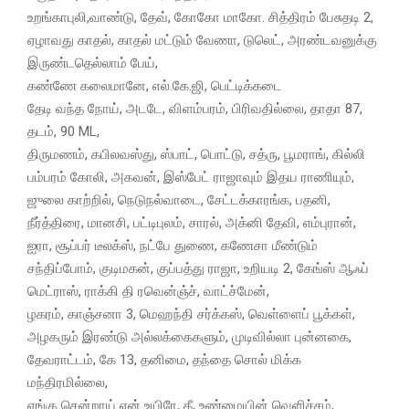
உறங்காபுலி,வாண்டு, தேவ், கோகோ மாகோ. சித்திரம் பேசுதடி 2,
ஏழாவது காதல், காதல் மட்டும் வேணா, டுலெட், அரண்டவனுக்கு
இருண்டதெல்லாம் பேய்,
கண்ணே கலைமானே, எல்.கே.ஜி, பெட்டிக்கடை
தேடி வந்த நோய், அடடே, விளம்பரம், பிரிவதில்லை, தாதா 87,
தடம், 90 ML,
திருமணம், கபிலவஸ்து, ஸ்பாட், பொட்டு, சத்ரு, பூமராங், கில்லி
பம்பரம் கோலி, அகவன், இஸ்பேட் ராஜாவும் இதய ராணியும்,
ஜுலை காற்றில், நெடுநல்வாடை, சேட்டக்காரங்க, பதனி,
நீர்த்திரை, மானசி, பட்டிபுலம், சாரல், அக்னி தேவி, எம்புரான்,
ஐரா, சூப்பர் டீலக்ஸ், நட்பே துணை, கணேசா மீண்டும்
சந்திப்போம், குடிமகன், குப்பத்து ராஜா, உறியடி 2, கேங்ஸ் ஆஃப்
மெட்ராஸ், ராக்கி தி ரவென்ஞ்ச், வாட்ச்மேன்,
ழகரம், காஞ்சனா 3, மெஹந்தி சர்க்கஸ், வெள்ளைப் பூக்கள்,
அழகரும் இரண்டு அல்லக்கைகளும், முடிவில்லா புன்னகை,
தேவராட்டம், கே 13, தனிமை, தந்தை சொல் மிக்க
மந்திரமில்லை,
எங்கு சென்றாய் என் உயிரே, கீ, உண்மையின் வெளிச்சம்,