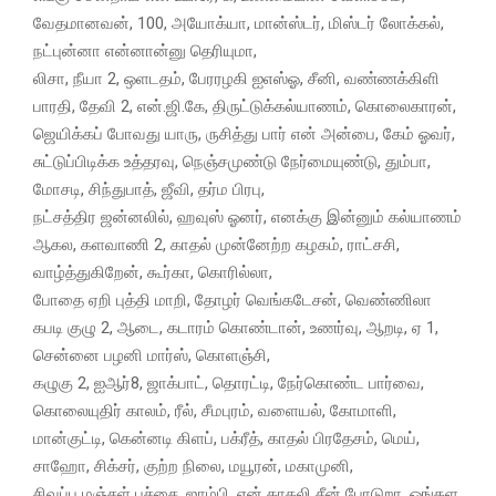
வேதமானவன், 100, அயோக்யா, மான்ஸ்டர், மிஸ்டர் லோக்கல்,
நட்புன்னா என்னான்னு தெரியுமா,
லிசா, நீயா 2, ஒளடதம், பேரரழகி ஐஎஸ்ஓ, சீனி, வண்ணக்கிளி
பாரதி, தேவி 2, என்.ஜி.கே, திருட்டுக்கல்யாணம், கொலைகாரன்,
ஜெயிக்கப் போவது யாரு, ருசித்து பார் என் அன்பை, கேம் ஓவர்,
சுட்டுப்பிடிக்க உத்தரவு, நெஞ்சமுண்டு நேர்மையுண்டு, தும்பா,
மோசடி, சிந்துபாத், ஜீவி, தர்ம பிரபு,
நட்சத்திர ஜன்னலில், ஹவுஸ் ஓனர், எனக்கு இன்னும் கல்யாணம்
ஆகல, களவாணி 2, காதல் முன்னேற்ற கழகம், ராட்சசி,
வாழ்த்துகிறேன், கூர்கா, கொரில்லா,
போதை ஏறி புத்தி மாறி, தோழர் வெங்கடேசன், வெண்ணிலா
கபடி குழு 2, ஆடை, கடாரம் கொண்டான், உணர்வு, ஆறடி, ஏ 1,
சென்னை பழனி மார்ஸ், கொளஞ்சி,
கழுகு 2, ஐஆர்8, ஜாக்பாட், தொரட்டி, நேர்கொண்ட பார்வை,
கொலையுதிர் காலம், ரீல், சீமபுரம், வளையல், கோமாளி,
மான்குட்டி, கென்னடி கிளப், பக்ரீத், காதல் பிரதேசம், மெய்,
சாஹோ, சிக்சர், குற்ற நிலை, மயூரன், மகாமுனி,
சிவப்பு மஞ்சள் பச்சை, ஜாம்பி, என் காதலி சீன் போடுறா, ஒங்கள