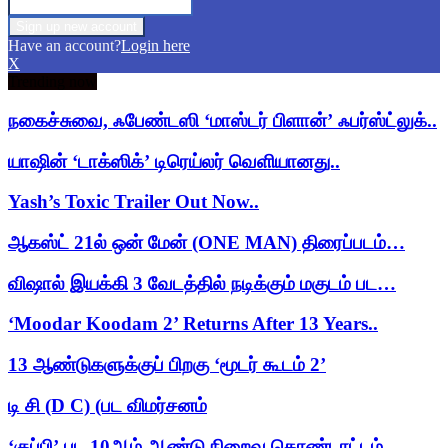
Have an account?
Login here
X
Trending now
நகைச்சுவை, ஃபேண்டஸி ‘மாஸ்டர் பிளான்’ ஃபர்ஸ்ட்லுக்..
யாஷின் ‘டாக்ஸிக்’ டிரெய்லர் வெளியானது..
Yash’s Toxic Trailer Out Now..
ஆகஸ்ட் 21ல் ஒன் மேன் (ONE MAN) திரைப்படம்…
விஷால் இயக்கி 3 வேடத்தில் நடிக்கும் மகுடம் பட…
‘Moodar Koodam 2’ Returns After 13 Years..
13 ஆண்டுகளுக்குப் பிறகு ‘மூடர் கூடம் 2’
டி சி (D C) (பட விமர்சனம்
‘குப்பி’ பட 10ஆம் ஆண்டு நிறைவு கொண்டாட்டம்..