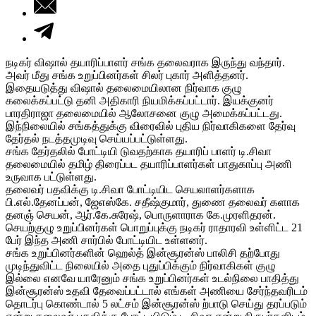
நடிகர் விஷால் தயாரிப்பாளர் சங்க தலைவராக இருந்து வந்தார்.
அவர் மீது சங்க உறுப்பினர்கள் சிலர் புகார் அளித்தனர்.
இதையடுத்து விஷால் தலைமையிலான நிர்வாக குழு
கலைக்கப்பட்டு தனி அதிகாரி நியமிக்கப்பட்டார். இயக்குனர்
பாரதிராஜா தலைமையில் ஆலோசனை குழு அமைக்கப்பட்டது.
இந்நிலையில் சங்கத்துக்கு விரைவில் புதிய நிர்வாகிகளை தேர்வு
தேர்தல் நடத்தமுடிவு செய்யப்பட்டுள்ளது.
சங்க தேர்தலில் போட்டியி டுவதற்காக தயாரிப் பாளர் டி.சிவா
தலைமையில் தமிழ் திரைப்பட தயாரிப்பாளர்கள் பாதுகாப்பு அணி
உருவாக பட்டுள்ளது.
தலைவர் பதவிக்கு டி.சிவா போட்டியிட செயலாளர்களாக
பி.எல்.தேனப்பன், ஜேஎஸ்கே. சதீஷ்குமார், துணை தலைவர் களாக
தனஞ் செயன், ஆர்.கே.சுரேஷ், பொருளாராக கே.முரளிதரன்.
செயற்குழு உறுப்பினர்கள் பொறுப்புக்கு நடிகர் ராதாரவி உள்ளிட்ட 21
பேர் இந்த அணி சார்பில் போட்டியிட உள்ளனர்.
சங்க உறுப்பினர்களின் ஹெல்த் இன்சூரன்ஸ் பாலிசி தற்போது
முடிந்துவிட்ட நிலையில் அதை புதுப்பிக்கும் நிர்வாகிகள் குழு
இல்லை எனவே யாரேனும் சங்க உறுப்பினர்கள் உடல்நிலை பாதித்து
இன்சூரன்ஸ் உதவி தேவைப்பட்டால் எங்கள் அணியை சேர்ந்தவரிடம்
தொடர்பு கொண்டால் 5 லட்சம் இன்சூரன்ஸ் ற்பாடு செய்து தரப்படும்