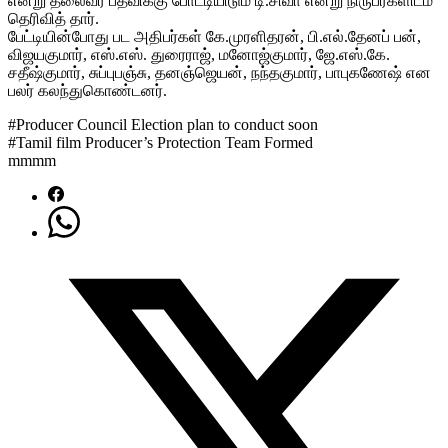
என்று தலைவர் பதவிக்கு போட்டியிடும் டி.சிவா என்று நிருபர்களிடம்
தெரிவித் தார்.
பேட்டியின்போது பட அதிபர்கள் கே.முரளிதரன், பி.எல்.தேனப் பன்,
விஜயகுமார், எஸ்.எஸ். துரைராஜ், மனோஜ்குமார், ஜே.எஸ்.கே.
சதீஷ்குமார், சுப்புபஞ்சு, தனஞ்ஜெயன், நந்தகுமார், பாபுகணேஷ் என
பலர் கலந்துகொண்டனர்.
#Producer Council Election plan to conduct soon
#Tamil film Producer’s Protection Team Formed
mmmm