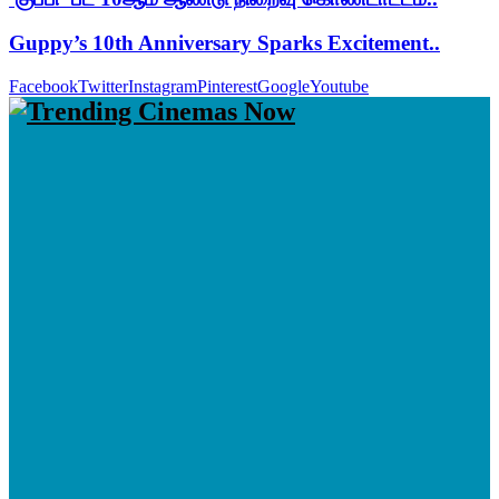
Guppy’s 10th Anniversary Sparks Excitement..
Facebook
Twitter
Instagram
Pinterest
Google
Youtube