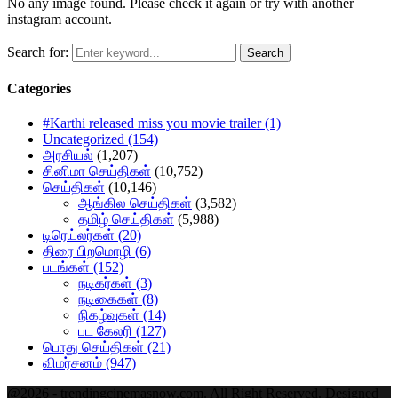
No any image found. Please check it again or try with another
instagram account.
Search for:
Search
Categories
#Karthi released miss you movie trailer
(1)
Uncategorized
(154)
அரசியல்
(1,207)
சினிமா செய்திகள்
(10,752)
செய்திகள்
(10,146)
ஆங்கில செய்திகள்
(3,582)
தமிழ் செய்திகள்
(5,988)
டிரெய்லர்கள்
(20)
திரை பிறமொழி
(6)
படங்கள்
(152)
நடிகர்கள்
(3)
நடிகைகள்
(8)
நிகழ்வுகள்
(14)
பட கேலரி
(127)
பொது செய்திகள்
(21)
விமர்சனம்
(947)
@2026 - trendingcinemasnow.com. All Right Reserved. Designed