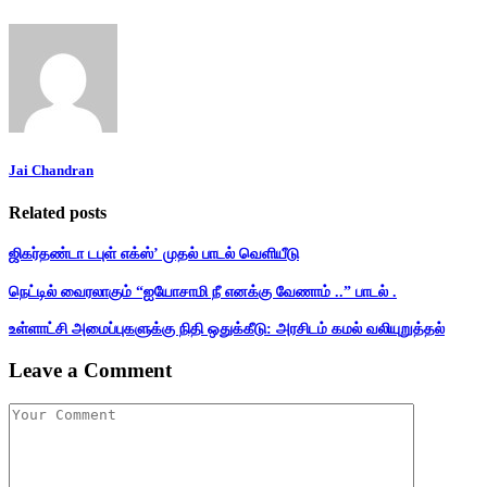
Jai Chandran
Related posts
ஜிகர்தண்டா டபுள் எக்ஸ்’ முதல் பாடல் வெளியீடு
நெட்டில் வைரலாகும் “ஐயோசாமி நீ எனக்கு வேணாம் ..” பாடல் .
உள்ளாட்சி அமைப்புகளுக்கு நிதி ஒதுக்கீடு: அரசிடம் கமல் வலியுறுத்தல்
Leave a Comment