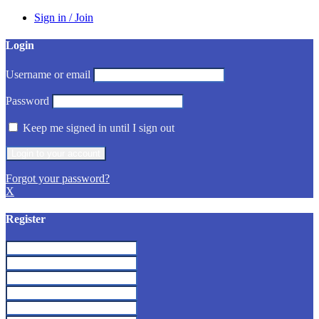
Sign in / Join
Login
Username or email
Password
Keep me signed in until I sign out
Forgot your password?
X
Register