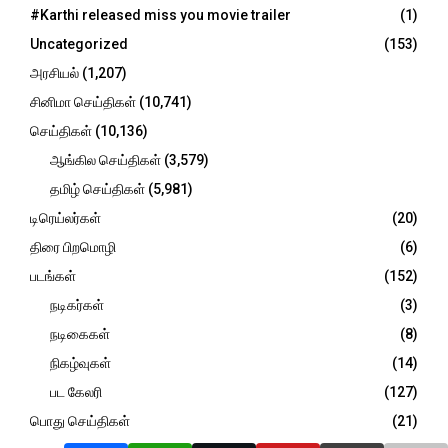
o
#Karthi released miss you movie trailer
(1)
r
R
Uncategorized
(153)
:
C
அரசியல்
(1,207)
சினிமா செய்திகள்
(10,741)
H
செய்திகள்
(10,136)
ஆங்கில செய்திகள்
(3,579)
தமிழ் செய்திகள்
(5,981)
டிரெய்லர்கள்
(20)
திரை பிறமொழி
(6)
படங்கள்
(152)
நடிகர்கள்
(3)
நடிகைகள்
(8)
நிகழ்வுகள்
(14)
பட கேலரி
(127)
பொது செய்திகள்
(21)