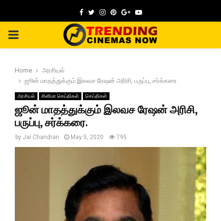
Facebook
Twitter
Instagram
Pinterest
Google
Youtube
PRIMARY
MENU
Home
அரசியல்
ஜூன் மாதத்துக்கும் இலவச ரேஷன் அரிசி, பருப்பு, சர்க்கரை.
அரசியல்
சினிமா செய்திகள்
செய்திகள்
ஜூன் மாதத்துக்கும் இலவச ரேஷன் அரிசி,
பருப்பு, சர்க்கரை.
by
Jai Chandran
May 5, 2020
795