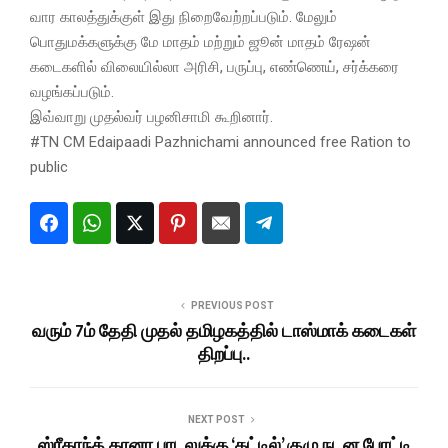
வார காலத்துக்குள் இது நிறைவேற்றப்படும். மேலும்
பொதுமக்களுக்கு மே மாதம் மற்றும் ஜூன் மாதம் ரேஷன்
கடைகளில் விலையில்லா அரிசி, பருப்பு, எண்ணெய், சர்க்கரை
வழங்கப்படும்.
இவ்வாறு முதல்வர் பழனிசாமி கூறினார்.
#TN CM Edaipaadi Pazhnichami announced free Ration to
public
PREVIOUS POST
வரும் 7ம் தேதி முதல் தமிழகத்தில் டாஸ்மாக் கடைகள்
திறப்பு..
NEXT POST
ஸ்ரீகாந்த் கானா பாடலுக்கு ‘கட்டில்’ குழு நடன போட்டி