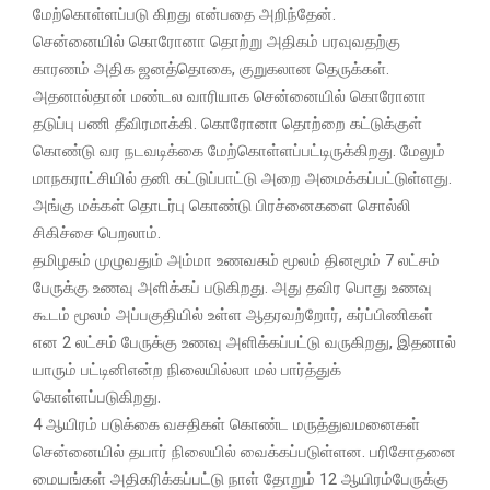
மேற்கொள்ளப்படு கிறது என்பதை அறிந்தேன்.
சென்னையில் கொரோனா தொற்று அதிகம் பரவுவதற்கு
காரணம் அதிக ஜனத்தொகை, குறுகலான தெருக்கள்.
அதனால்தான் மண்டல வாரியாக சென்னையில் கொரோனா
தடுப்பு பணி தீவிரமாக்கி. கொரோனா தொற்றை கட்டுக்குள்
கொண்டு வர நடவடிக்கை மேற்கொள்ளப்பட்டிருக்கிறது. மேலும்
மாநகராட்சியில் தனி கட்டுப்பாட்டு அறை அமைக்கப்பட்டுள்ளது.
அங்கு மக்கள் தொடர்பு கொண்டு பிரச்னைகளை சொல்லி
சிகிச்சை பெறலாம்.
தமிழகம் முழுவதும் அம்மா உணவகம் மூலம் தினமூம் 7 லட்சம்
பேருக்கு உணவு அளிக்கப் படுகிறது. அது தவிர பொது உணவு
கூடம் மூலம் அப்பகுதியில் உள்ள ஆதரவற்றோர், கர்ப்பிணிகள்
என 2 லட்சம் பேருக்கு உணவு அளிக்கப்பட்டு வருகிறது, இதனால்
யாரும் பட்டினிஎன்ற நிலையில்லா மல் பார்த்துக்
கொள்ளப்படுகிறது.
4 ஆயிரம் படுக்கை வசதிகள் கொண்ட மருத்துவமனைகள்
சென்னையில் தயார் நிலையில் வைக்கப்படுள்ளன. பரிசோதனை
மையங்கள் அதிகரிக்கப்பட்டு நாள் தோறும் 12 ஆயிரம்பேருக்கு