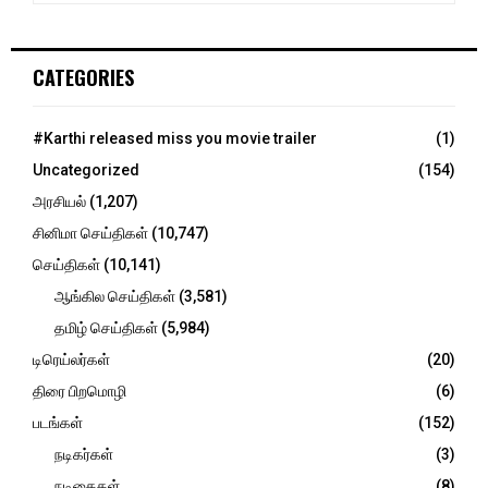
a
E
r
c
A
CATEGORIES
h
f
R
o
#Karthi released miss you movie trailer
(1)
r
C
Uncategorized
(154)
:
H
அரசியல்
(1,207)
சினிமா செய்திகள்
(10,747)
செய்திகள்
(10,141)
ஆங்கில செய்திகள்
(3,581)
தமிழ் செய்திகள்
(5,984)
டிரெய்லர்கள்
(20)
திரை பிறமொழி
(6)
படங்கள்
(152)
நடிகர்கள்
(3)
நடிகைகள்
(8)