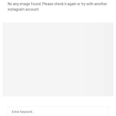
No any image found. Please check it again or try with another
instagram account.
S
S
e