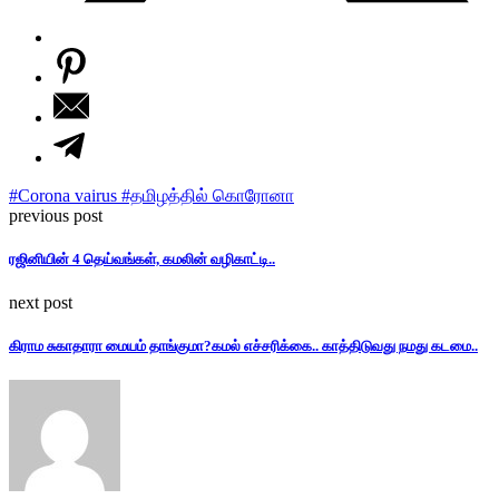
#Corona vairus #தமிழத்தில் கொரோனா
previous post
ரஜினியின் 4 தெய்வங்கள், கமலின் வழிகாட்டி..
next post
கிராம சுகாதாரா மையம் தாங்குமா?கமல் எச்சரிக்கை.. காத்திடுவது நமது கடமை..