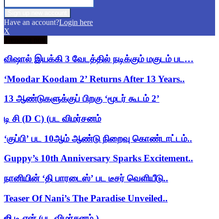
Have an account?
Login here
X
Trending now
விஷால் இயக்கி 3 வேடத்தில் நடிக்கும் மகுடம் பட…
‘Moodar Koodam 2’ Returns After 13 Years..
13 ஆண்டுகளுக்குப் பிறகு ‘மூடர் கூடம் 2’
டி சி (D C) (பட விமர்சனம்
‘குப்பி’ பட 10ஆம் ஆண்டு நிறைவு கொண்டாட்டம்..
Guppy’s 10th Anniversary Sparks Excitement..
நானியின் ‘தி பாரடைஸ்’ பட டீசர் வெளியீடு..
Teaser Of Nani’s The Paradise Unveiled..
ஜி டி என் (பட விமர்சனம் )