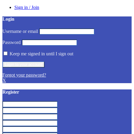
Sign in / Join
Login
Username or email
Password
Keep me signed in until I sign out
Forgot your password?
X
Register