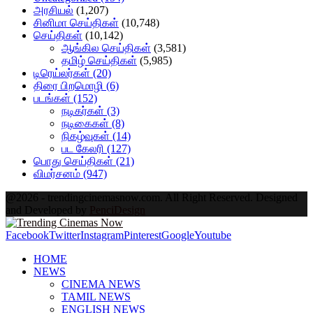
அரசியல்
(1,207)
சினிமா செய்திகள்
(10,748)
செய்திகள்
(10,142)
ஆங்கில செய்திகள்
(3,581)
தமிழ் செய்திகள்
(5,985)
டிரெய்லர்கள்
(20)
திரை பிறமொழி
(6)
படங்கள்
(152)
நடிகர்கள்
(3)
நடிகைகள்
(8)
நிகழ்வுகள்
(14)
பட கேலரி
(127)
பொது செய்திகள்
(21)
விமர்சனம்
(947)
@2026 - trendingcinemasnow.com. All Right Reserved. Designed
and Developed by
PenciDesign
Facebook
Twitter
Instagram
Pinterest
Google
Youtube
HOME
NEWS
CINEMA NEWS
TAMIL NEWS
ENGLISH NEWS