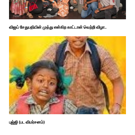
விஜய் சேதுபதியின் முத்து என்கிற காட்டான் வெற்றி விழா..
புஜ்ஜி (பட விமர்சனம்)