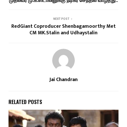
முதல்வர் மு.க.ஸ்டாலினுக்கு நடிகர் செந்தில் வாழ்த்து..
NEXT POST
RedGiant Coproducer Shenbagamoorthy Met
CM MK.Stalin and Udhaystalin
Jai Chandran
RELATED POSTS