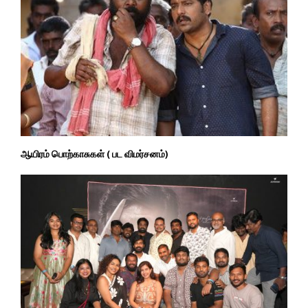
ஆயிரம் பொற்காசுகள் ( பட விமர்சனம்)