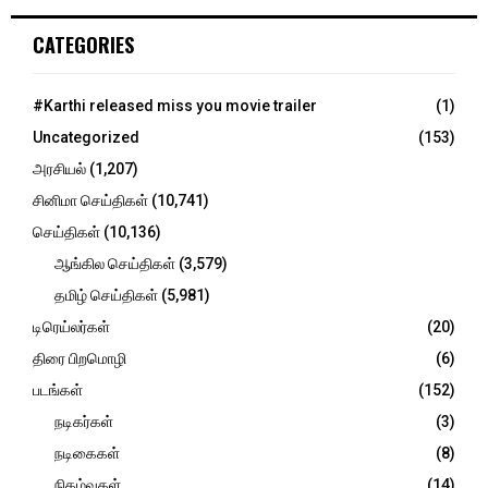
r
c
E
CATEGORIES
h
f
A
o
#Karthi released miss you movie trailer
(1)
r
R
Uncategorized
(153)
:
C
அரசியல்
(1,207)
சினிமா செய்திகள்
(10,741)
H
செய்திகள்
(10,136)
ஆங்கில செய்திகள்
(3,579)
தமிழ் செய்திகள்
(5,981)
டிரெய்லர்கள்
(20)
திரை பிறமொழி
(6)
படங்கள்
(152)
நடிகர்கள்
(3)
நடிகைகள்
(8)
நிகழ்வுகள்
(14)