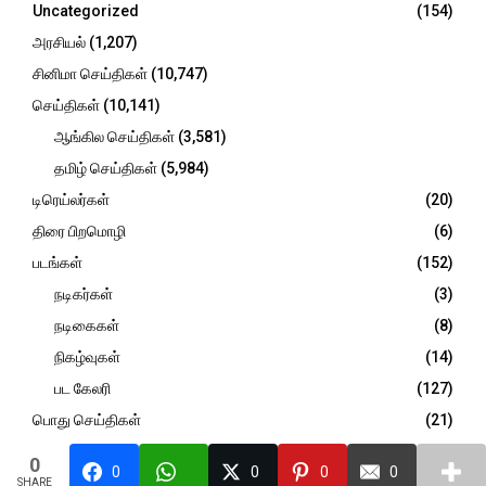
Uncategorized
(154)
:
C
அரசியல்
(1,207)
சினிமா செய்திகள்
(10,747)
H
செய்திகள்
(10,141)
ஆங்கில செய்திகள்
(3,581)
தமிழ் செய்திகள்
(5,984)
டிரெய்லர்கள்
(20)
திரை பிறமொழி
(6)
படங்கள்
(152)
நடிகர்கள்
(3)
நடிகைகள்
(8)
நிகழ்வுகள்
(14)
பட கேலரி
(127)
பொது செய்திகள்
(21)
விமர்சனம்
(947)
0
0
0
0
0
SHARE