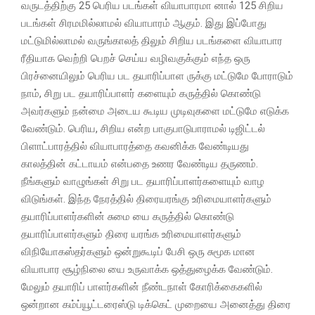
வருடத்திற்கு 25 பெரிய படங்கள் வியாபாரமா னால் 125 சிறிய
படங்கள் சிரமமில்லாமல் வியாபாரம் ஆகும். இது இப்போது
மட்டுமில்லாமல் வருங்காலத் திலும் சிறிய படங்களை வியாபார
ரீதியாக வெற்றி பெறச் செய்ய வழிவகுக்கும் எந்த ஒரு
பிரச்னையிலும் பெரிய பட தயாரிப்பாள ருக்கு மட்டுமே போராடும்
நாம், சிறு பட தயாரிப்பாளர் களையும் கருத்தில் கொண்டு
அவர்களும் நன்மை அடைய கூடிய முடிவுகளை மட்டுமே எடுக்க
வேண்டும். பெரிய, சிறிய என்ற பாகுபாடுபாராமல் டிஜிட்டல்
பிளாட்பாரத்தில் வியாபாரத்தை கவனிக்க வேண்டியது
காலத்தின் கட்டாயம் என்பதை உணர வேண்டிய தருணம்.
நீங்களும் வாழுங்கள் சிறு பட தயாரிப்பாளர்களையும் வாழ
விடுங்கள். இந்த நேரத்தில் திரையரங்கு உரிமையாளர்களும்
தயாரிப்பாளர்களின் சுமை யை கருத்தில் கொண்டு
தயாரிப்பாளர்களும் திரை யரங்க உரிமையாளர்களும்
விநியோகஸ்தர்களும் ஒன்றுகூடிப் பேசி ஒரு சுமூக மான
வியாபார சூழ்நிலை யை உருவாக்க ஒத்துழைக்க வேண்டும்.
மேலும் தயாரிப் பாளர்களின் நீண்டநாள் கோரிக்கைகளில்
ஒன்றான கம்ப்யூட்டரைஸ்டு டிக்கெட் முறையை அனைத்து திரை