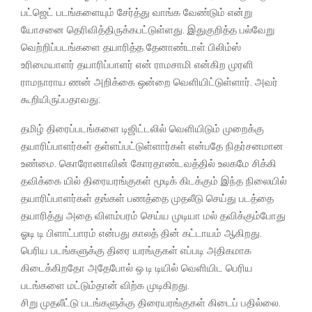
பட்ஜெட் படங்களையும் சேர்த்து வாங்க வேண்டும் என்று
யோசனை தெரிவித்திருக்கபட்டுள்ளது. இதுகுறித்த பல்வேறு
வெற்றிப்படங்களை தயாரித்த தேனாண்டாள் பிலிம்ஸ்
உரிமையாளர் தயாரிப்பாளர் என் ராமசாமி என்கிற முரளி
ராமநாராய ணன் அறிக்கை ஒன்றை வெளியிட்டுள்ளார். அவர்
கூறியிருப்பதாவது:
தமிழ் திரைப்படங்களை டிஜிட்டலில் வெளியிடும் முறைக்கு
தயாரிப்பாளர்கள் தள்ளப்பட்டுள்ளார்கள் என்பதே நிதர்சனமான
உண்மை. கொரோனாவின் கோரதாண்டவத்தில் உலகமே சிக்கி
தவிக்கை யில் திரையரங்குகள் மூடிக் கிடக்கும் இந்த நிலையில்
தயாரிப்பாளர்கள் தங்கள் பணத்தை முதலீடு செய்து படத்தை
தயாரித்து அதை விளம்பரம் செய்ய முடியா மல் தவிக்கும்போது
ஓடி டி பிளாட்பாரம் என்பது காலத் தின் கட்டாயம் ஆகிறது.
பெரிய படங்களுக்கு திரை யரங்குகள் எப்படி அதிகமாக
கிடைக்கிறதோ அதேபோல் ஒ டி டியில் வெளியிட பெரிய
படங்களை மட்டும்தான் விற்க முடிகிறது.
சிறு முதலீட்டு படங்களுக்கு திரையரங்குகள் கிடைப் பதில்லை.