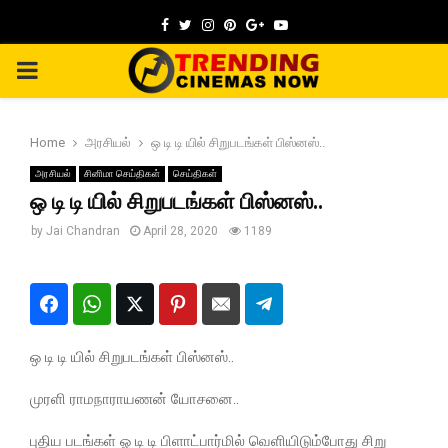
Facebook
Twitter
Instagram
Pinterest
Google
Youtube
PRIMARY
MENU
Home
அரசியல்
ஒ டி டி யில் சிறுபடங்கள் பிஸ்னஸ்..
அரசியல்
சினிமா செய்திகள்
செய்திகள்
ஒ டி டி யில் சிறுபடங்கள் பிஸ்னஸ்..
by
Jai Chandran
April 28, 2020
1189
ஒ டி டி யில் சிறுபடங்கள் பிஸ்னஸ்..
முரளி ராமநாராயணன் யோசனை..
புதிய படங்கள் ஓ டி டி பிளாட்பார்மில் வெளியிடும்போது சிறு