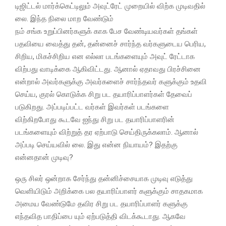
டிஜிட்டல் மார்க்கெட்டிலும் அவுட்ரேட் முறையில் விற்க முடிவதில்
லை. இந்த நிலை மாற வேண்டும்
நம் சங்க உறுப்பினர்களுக் காக பேச வேண்டியவர்கள் தங்கள்
பதவியை வைத்து தன், தன்னைச் சார்ந்த வர்களுடைய பெரிய,
சிறிய, மிகச்சிறிய என எல்லா படங்களையும் அவுட் ரேட்டாக
விற்பது வாடிக்கை ஆகிவிட்டது. ஆனால் ஏதாவது பிரச்சினை
என்றால் அவர்களுக்கு அவர்களைச் சார்ந்தவர் களுக்கும் உதவி
செய்ய, குரல் கொடுக்க சிறு பட தயாரிப்பாளர்கள் தேவைப்
படுகிறது. அப்படிப்பட்ட வர்கள் இவர்கள் படங்களை
விற்கிறபோது கூடவே ஐந்து சிறு பட தயாரிப்பாளரின்
படங்களையும் விற்றுத் தர ஏற்பாடு செய்திருக்கலாம். ஆனால்
அப்படி செய்யவில் லை. இது என்ன நியாயம்? இதற்கு
என்னதான் முடிவு?
ஒரு சிலர் ஒன்றாக சேர்ந்து தன்னிச்சையாக முடிவு எடுத்து
வெளியிடும் அறிக்கை பல தயாரிப்பாளர் களுக்கும் சாதகமாக
அமைய வேண்டுமே தவிர சிறு பட தயாரிப்பாளர் களுக்கு
எந்தவித பாதிப்பை யும் ஏற்படுத்தி விடக்கூடாது. ஆகவே