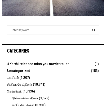
S
e
a
S
r
c
E
CATEGORIES
h
f
A
o
#Karthi released miss you movie trailer
(1)
r
R
Uncategorized
(153)
:
C
அரசியல்
(1,207)
சினிமா செய்திகள்
(10,741)
H
செய்திகள்
(10,136)
ஆங்கில செய்திகள்
(3,579)
தமிழ் செய்திகள்
(5,981)