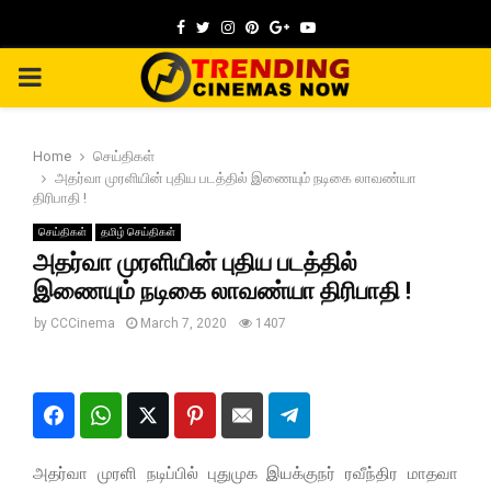
Facebook
Twitter
Instagram
Pinterest
Google
Youtube
PRIMARY
MENU
Home
செய்திகள்
அதர்வா முரளியின் புதிய படத்தில் இணையும் நடிகை லாவண்யா
திரிபாதி !
செய்திகள்
தமிழ் செய்திகள்
அதர்வா முரளியின் புதிய படத்தில்
இணையும் நடிகை லாவண்யா திரிபாதி !
by
CCCinema
March 7, 2020
1407
அதர்வா முரளி நடிப்பில் புதுமுக இயக்குநர் ரவீந்திர மாதவா