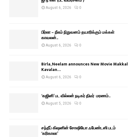
ஜி டி என் (பட விமர்சனம் )
August 6, 2026
0
பிர்லா – நீலம் நிறுவனம் தயாரிக்கும் மக்கள்
காவலன்..
August 6, 2026
0
Birla, Neelam announces New Movie Makkal
Kavalan…
August 6, 2026
0
‘கஜினி’ பட வில்லன் நடிகர் திடீர் மரணம்..
August 5, 2026
0
சந்தீப் கிஷனின் சோஷியோ ஃபேண்டஸி படம்
‘கரிகாலா’