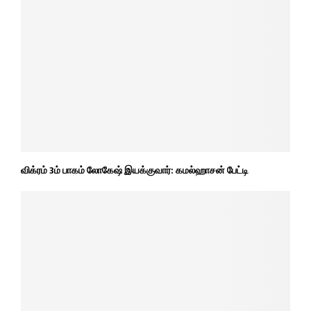
விக்ரம் 3ம் பாகம் லோகேஷ் இயக்குவார்: கமல்ஹாசன் பேட்டி